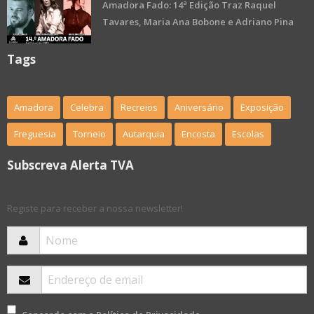
Amadora Fado: 14ª Edição Traz Raquel
Tavares, Maria Ana Bobone e Adriano Pina
Tags
Amadora
Celebra
Recreios
Aniversário
Exposição
Freguesia
Torneio
Autarquia
Encosta
Escolas
Subscreva Alerta TVA
Registe para receber a nossa newsletter!