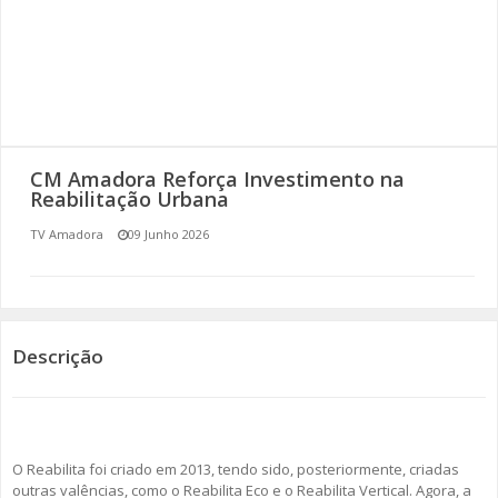
SOMOS TODOS EUROPEUS
ENCONTROS IMAGINÁRIOS
AMADORA LIGA À RESILIÊNCIA
CM Amadora Reforça Investimento na
VEMOS OUVIMOS E LEMOS
Reabilitação Urbana
TV Amadora
09 Junho 2026
(RE) PENSAMENTOS
ECOMOVE-TE
HISTÓRIAS DE ABRIL
Descrição
O Reabilita foi criado em 2013, tendo sido, posteriormente, criadas
outras valências, como o Reabilita Eco e o Reabilita Vertical. Agora, a