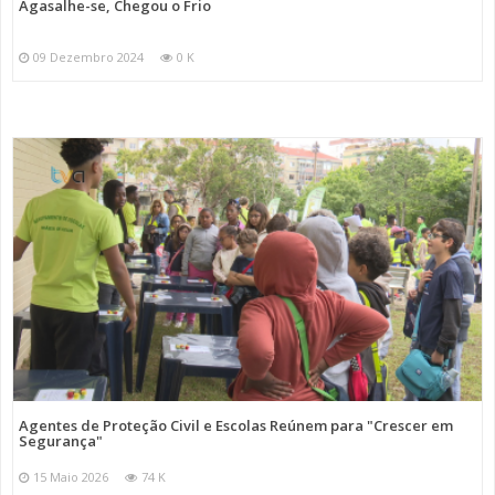
Agasalhe-se, Chegou o Frio
09 Dezembro 2024
0 K
Agentes de Proteção Civil e Escolas Reúnem para "Crescer em
Segurança"
15 Maio 2026
74 K