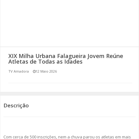
SOMOS TODOS EUROPEUS
ENCONTROS IMAGINÁRIOS
AMADORA LIGA À RESILIÊNCIA
VEMOS OUVIMOS E LEMOS
XIX Milha Urbana Falagueira Jovem Reúne
Atletas de Todas as Idades
(RE) PENSAMENTOS
TV Amadora
12 Maio 2026
ECOMOVE-TE
HISTÓRIAS DE ABRIL
Descrição
Com cerca de 500 inscrições, nem a chuva parou os atletas em mais