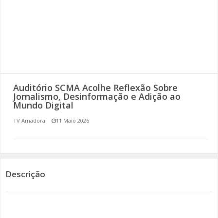
SOMOS TODOS EUROPEUS
ENCONTROS IMAGINÁRIOS
AMADORA LIGA À RESILIÊNCIA
VEMOS OUVIMOS E LEMOS
Auditório SCMA Acolhe Reflexão Sobre
Jornalismo, Desinformação e Adição ao
Mundo Digital
(RE) PENSAMENTOS
TV Amadora
11 Maio 2026
ECOMOVE-TE
HISTÓRIAS DE ABRIL
Descrição