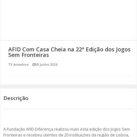
SOMOS TODOS EUROPEUS
ENCONTROS IMAGINÁRIOS
AMADORA LIGA À RESILIÊNCIA
AFID Com Casa Cheia na 22ª Edição dos Jogos
VEMOS OUVIMOS E LEMOS
Sem Fronteiras
TV Amadora
08 Junho 2026
(RE) PENSAMENTOS
ECOMOVE-TE
HISTÓRIAS DE ABRIL
Descrição
A Fundação AFID Diferença realizou mais esta edição dos Jogos Sem
Fronteiras e recebeu utentes de 20 instituições da região de Lisboa,