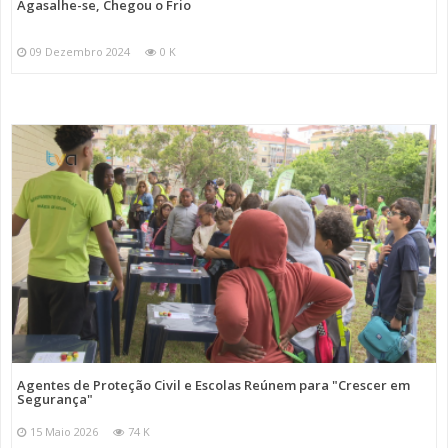
Agasalhe-se, Chegou o Frio
09 Dezembro 2024
0 K
Agentes de Proteção Civil e Escolas Reúnem para "Crescer em
Segurança"
15 Maio 2026
74 K