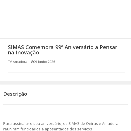
SOMOS TODOS EUROPEUS
ENCONTROS IMAGINÁRIOS
AMADORA LIGA À RESILIÊNCIA
SIMAS Comemora 99º Aniversário a Pensar
VEMOS OUVIMOS E LEMOS
na Inovação
TV Amadora
09 Junho 2026
(RE) PENSAMENTOS
ECOMOVE-TE
HISTÓRIAS DE ABRIL
Descrição
Para assinalar o seu aniversário, os SIMAS de Oeiras e Amadora
reuniram funcioários e aposentados dos serviços