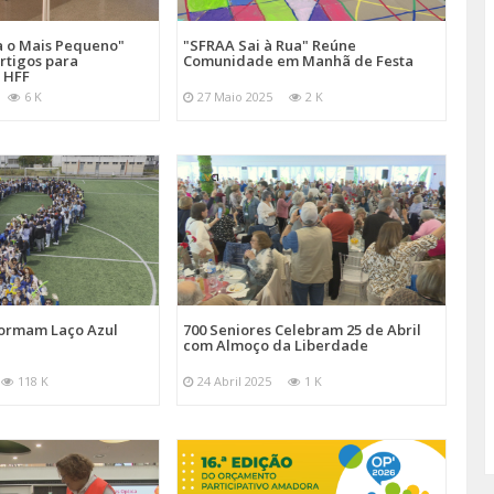
a o Mais Pequeno"
"SFRAA Sai à Rua" Reúne
rtigos para
Comunidade em Manhã de Festa
 HFF
6 K
27 Maio 2025
2 K
Formam Laço Azul
700 Seniores Celebram 25 de Abril
com Almoço da Liberdade
118 K
24 Abril 2025
1 K