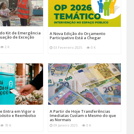
 do Kit de Emergência
A Nova Edição do Orçamento
tuação de Exceção
Participativo Está a Chegar
2 K
03 Fevereiro 2025
0 K
je Entra em Vigor o
A Partir de Hoje Transferências
pósito e Reembolso
Imediatas Custam o Mesmo do que
as Normais
70 K
09 Janeiro 2025
0 K