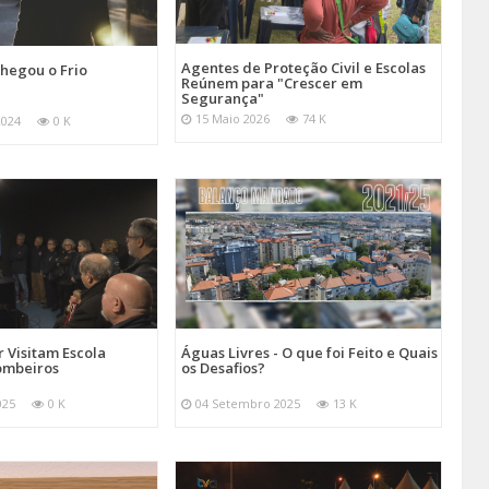
Agentes de Proteção Civil e Escolas
hegou o Frio
Reúnem para "Crescer em
Segurança"
15 Maio 2026
74 K
2024
0 K
 Visitam Escola
Águas Livres - O que foi Feito e Quais
ombeiros
os Desafios?
025
0 K
04 Setembro 2025
13 K