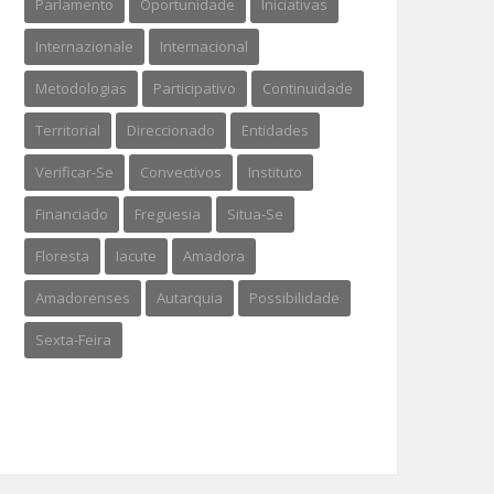
Parlamento
Oportunidade
Iniciativas
Internazionale
Internacional
Metodologias
Participativo
Continuidade
Territorial
Direccionado
Entidades
Verificar-Se
Convectivos
Instituto
Financiado
Freguesia
Situa-Se
Floresta
Iacute
Amadora
Amadorenses
Autarquia
Possibilidade
Sexta-Feira