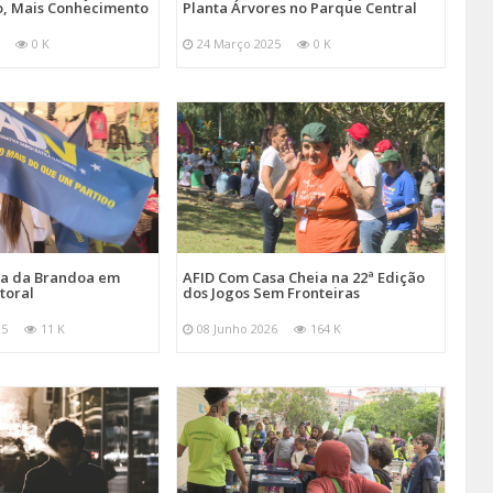
, Mais Conhecimento
Planta Árvores no Parque Central
0 K
24 Março 2025
0 K
ira da Brandoa em
AFID Com Casa Cheia na 22ª Edição
toral
dos Jogos Sem Fronteiras
25
11 K
08 Junho 2026
164 K