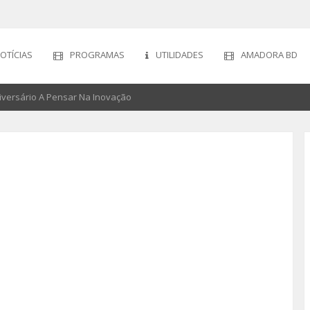
OTÍCIAS
PROGRAMAS
UTILIDADES
AMADORA BD
versário A Pensar Na Inovação