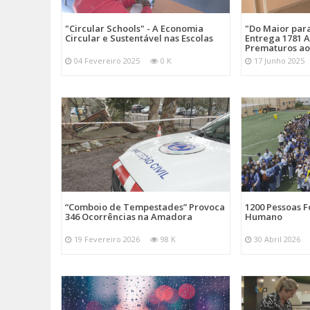
"Circular Schools" - A Economia
"Do Maior par
Circular e Sustentável nas Escolas
Entrega 1781 A
Prematuros ao
04 Fevereiro 2025
0 K
17 Junho 2025
“Comboio de Tempestades” Provoca
1200 Pessoas 
346 Ocorrências na Amadora
Humano
19 Fevereiro 2026
98 K
30 Abril 2026