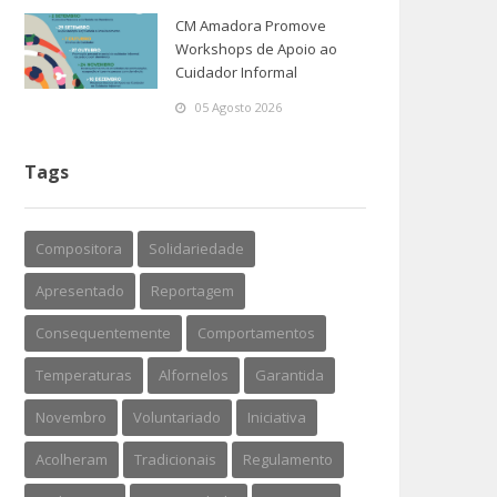
CM Amadora Promove
Workshops de Apoio ao
Cuidador Informal
05 Agosto 2026
Tags
Compositora
Solidariedade
Apresentado
Reportagem
Consequentemente
Comportamentos
Temperaturas
Alfornelos
Garantida
Novembro
Voluntariado
Iniciativa
Acolheram
Tradicionais
Regulamento