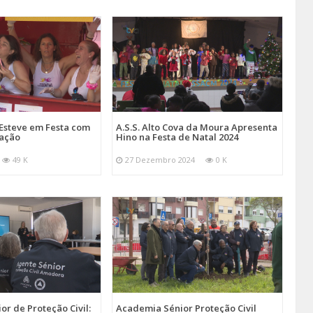
Esteve em Festa com
A.S.S. Alto Cova da Moura Apresenta
mação
Hino na Festa de Natal 2024
49 K
27 Dezembro 2024
0 K
r de Proteção Civil:
Academia Sénior Proteção Civil