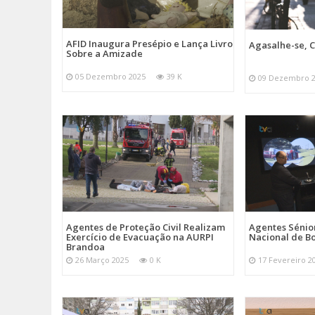
AFID Inaugura Presépio e Lança Livro
Agasalhe-se, C
Sobre a Amizade
05 Dezembro 2025
39 K
09 Dezembro 
Agentes de Proteção Civil Realizam
Agentes Sénior
Exercício de Evacuação na AURPI
Nacional de B
Brandoa
26 Março 2025
0 K
17 Fevereiro 2