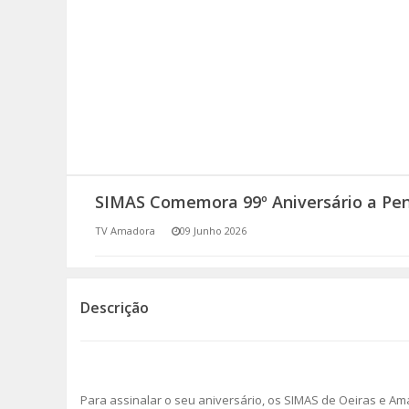
SOMOS TODOS EUROPEUS
ENCONTROS IMAGINÁRIOS
AMADORA LIGA À RESILIÊNCIA
VEMOS OUVIMOS E LEMOS
SIMAS Comemora 99º Aniversário a Pen
(RE) PENSAMENTOS
TV Amadora
09 Junho 2026
ECOMOVE-TE
HISTÓRIAS DE ABRIL
Descrição
Para assinalar o seu aniversário, os SIMAS de Oeiras e A