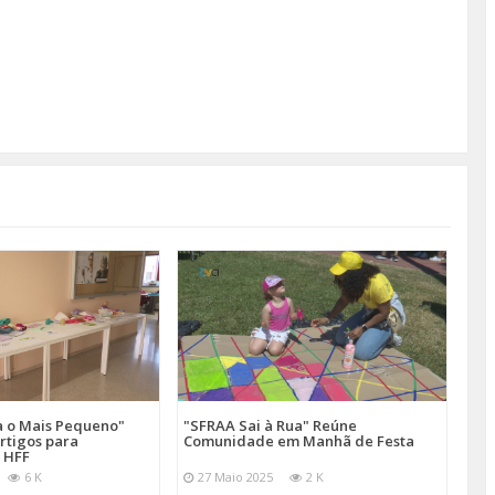
a o Mais Pequeno"
"SFRAA Sai à Rua" Reúne
rtigos para
Comunidade em Manhã de Festa
 HFF
6 K
27 Maio 2025
2 K