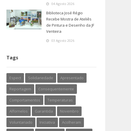
04 Agosto 2026
Biblioteca José Régio
Recebe Mostra de Ateliês
de Pintura e Desenho da JF
Venteira
03 Agosto 2026
Tags
Espect
Solidariedade
Apresentado
Reportagem
Consequentemente
Comportamentos
Temperaturas
Alfornelos
Garantida
Novembro
Voluntariado
Iniciativa
Acolheram