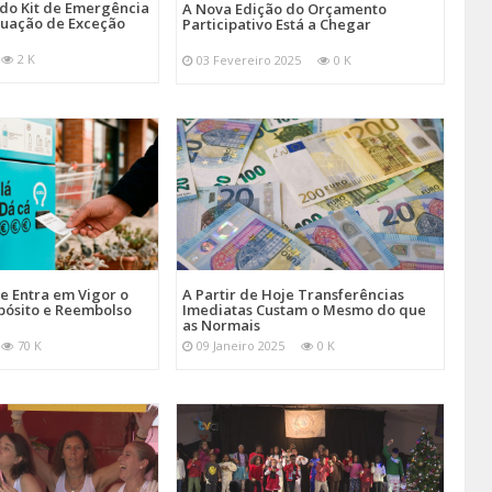
 do Kit de Emergência
A Nova Edição do Orçamento
tuação de Exceção
Participativo Está a Chegar
2 K
03 Fevereiro 2025
0 K
je Entra em Vigor o
A Partir de Hoje Transferências
pósito e Reembolso
Imediatas Custam o Mesmo do que
as Normais
70 K
09 Janeiro 2025
0 K