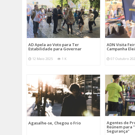
AD Apela ao Voto para Ter
ADN Visita Fe
Estabilidade para Governar
Campanha Elei
12 Maio 2025
1 K
07 Outubro 20
Agentes de Pro
Agasalhe-se, Chegou o Frio
Reúnem para "
Segurança"