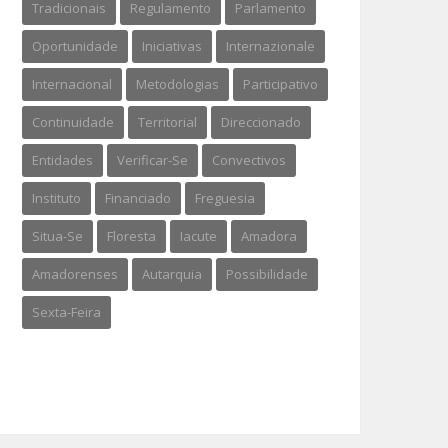
Tradicionais
Regulamento
Parlamento
Oportunidade
Iniciativas
Internazionale
Internacional
Metodologias
Participativo
Continuidade
Territorial
Direccionado
Entidades
Verificar-Se
Convectivos
Instituto
Financiado
Freguesia
Situa-Se
Floresta
Iacute
Amadora
Amadorenses
Autarquia
Possibilidade
Sexta-Feira