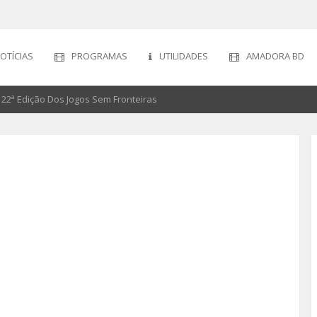
OTÍCIAS
PROGRAMAS
UTILIDADES
AMADORA BD
22ª Edição Dos Jogos Sem Fronteiras