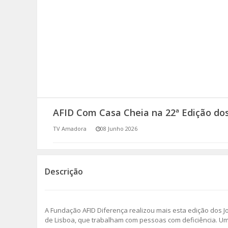
SOMOS TODOS EUROPEUS
ENCONTROS IMAGINÁRIOS
AMADORA LIGA À RESILIÊNCIA
VEMOS OUVIMOS E LEMOS
AFID Com Casa Cheia na 22ª Edição dos
(RE) PENSAMENTOS
TV Amadora
08 Junho 2026
ECOMOVE-TE
HISTÓRIAS DE ABRIL
Descrição
A Fundação AFID Diferença realizou mais esta edição dos Jo
de Lisboa, que trabalham com pessoas com deficiência. Uma