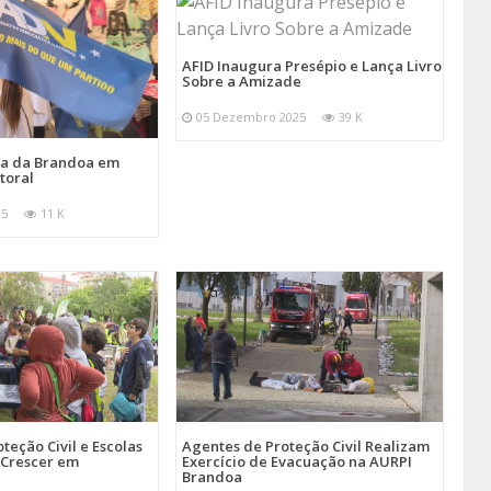
AFID Inaugura Presépio e Lança Livro
Sobre a Amizade
05 Dezembro 2025
39 K
ira da Brandoa em
toral
25
11 K
teção Civil e Escolas
Agentes de Proteção Civil Realizam
Crescer em
Exercício de Evacuação na AURPI
Brandoa