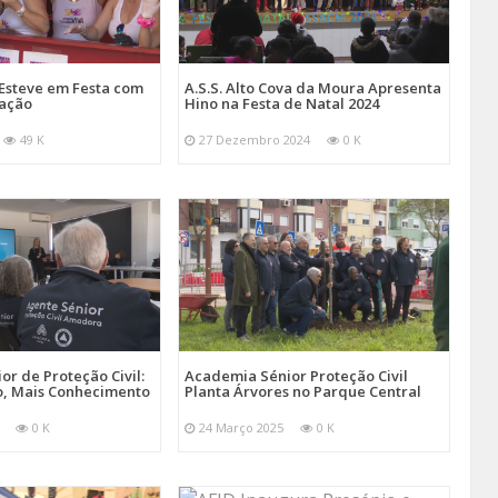
Esteve em Festa com
A.S.S. Alto Cova da Moura Apresenta
mação
Hino na Festa de Natal 2024
49 K
27 Dezembro 2024
0 K
r de Proteção Civil:
Academia Sénior Proteção Civil
, Mais Conhecimento
Planta Árvores no Parque Central
0 K
24 Março 2025
0 K