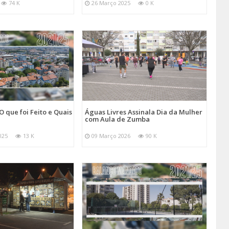
74 K
26 Março 2025
0 K
O que foi Feito e Quais
Águas Livres Assinala Dia da Mulher
com Aula de Zumba
025
13 K
09 Março 2026
90 K