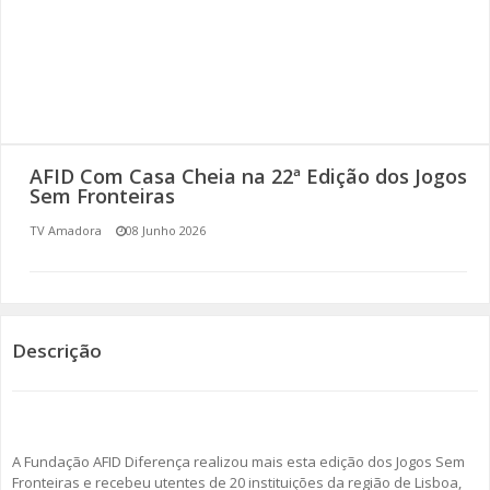
SOMOS TODOS EUROPEUS
ENCONTROS IMAGINÁRIOS
AMADORA LIGA À RESILIÊNCIA
AFID Com Casa Cheia na 22ª Edição dos Jogos
VEMOS OUVIMOS E LEMOS
Sem Fronteiras
TV Amadora
08 Junho 2026
(RE) PENSAMENTOS
ECOMOVE-TE
HISTÓRIAS DE ABRIL
Descrição
A Fundação AFID Diferença realizou mais esta edição dos Jogos Sem
Fronteiras e recebeu utentes de 20 instituições da região de Lisboa,