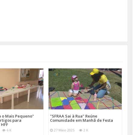
a o Mais Pequeno"
"SFRAA Sai à Rua" Reúne
rtigos para
Comunidade em Manhã de Festa
 HFF
6 K
27 Maio 2025
2 K