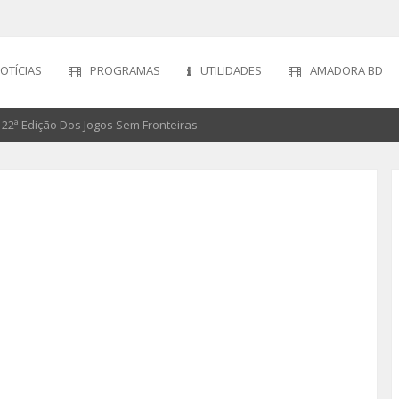
OTÍCIAS
PROGRAMAS
UTILIDADES
AMADORA BD
22ª Edição Dos Jogos Sem Fronteiras