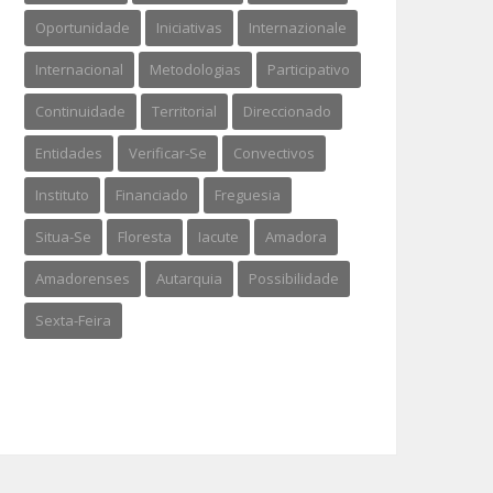
Oportunidade
Iniciativas
Internazionale
Internacional
Metodologias
Participativo
Continuidade
Territorial
Direccionado
Entidades
Verificar-Se
Convectivos
Instituto
Financiado
Freguesia
Situa-Se
Floresta
Iacute
Amadora
Amadorenses
Autarquia
Possibilidade
Sexta-Feira