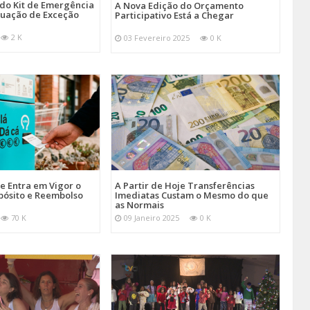
 do Kit de Emergência
A Nova Edição do Orçamento
tuação de Exceção
Participativo Está a Chegar
2 K
03 Fevereiro 2025
0 K
je Entra em Vigor o
A Partir de Hoje Transferências
pósito e Reembolso
Imediatas Custam o Mesmo do que
as Normais
70 K
09 Janeiro 2025
0 K