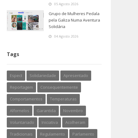
05 Agosto 2026
Grupo de Mulheres Pedala
pela Galiza Numa Aventura
Solidária
04 Agosto 2026
Tags
Espect
Solidariedade
Apresentado
Reportagem
Consequentemente
Comportamentos
Temperaturas
Alfornelos
Garantida
Novembro
Voluntariado
Iniciativa
Acolheram
Tradicionais
Regulamento
Parlamento