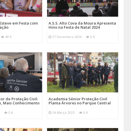
Esteve em Festa com
A.S.S. Alto Cova da Moura Apresenta
mação
Hino na Festa de Natal 2024
49 K
27 Dezembro 2024
0 K
r de Proteção Civil:
Academia Sénior Proteção Civil
, Mais Conhecimento
Planta Árvores no Parque Central
0 K
24 Março 2025
0 K