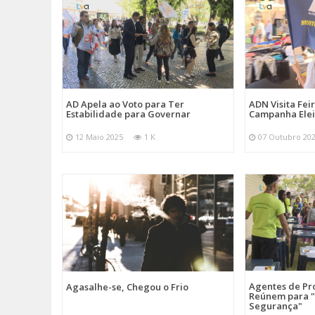
AD Apela ao Voto para Ter
ADN Visita Fe
Estabilidade para Governar
Campanha Elei
12 Maio 2025
1 K
07 Outubro 20
Agentes de Pro
Agasalhe-se, Chegou o Frio
Reúnem para "
Segurança"