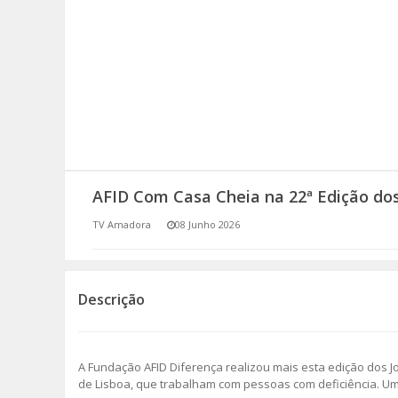
SOMOS TODOS EUROPEUS
ENCONTROS IMAGINÁRIOS
AMADORA LIGA À RESILIÊNCIA
VEMOS OUVIMOS E LEMOS
AFID Com Casa Cheia na 22ª Edição dos
(RE) PENSAMENTOS
TV Amadora
08 Junho 2026
ECOMOVE-TE
HISTÓRIAS DE ABRIL
Descrição
A Fundação AFID Diferença realizou mais esta edição dos Jo
de Lisboa, que trabalham com pessoas com deficiência. Uma