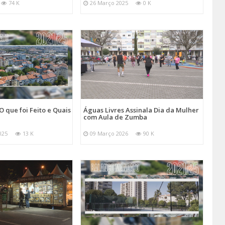
74 K
26 Março 2025
0 K
O que foi Feito e Quais
Águas Livres Assinala Dia da Mulher
com Aula de Zumba
025
13 K
09 Março 2026
90 K