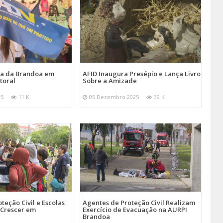
ira da Brandoa em
AFID Inaugura Presépio e Lança Livro
toral
Sobre a Amizade
25
11 K
05 Dezembro 2025
39 K
teção Civil e Escolas
Agentes de Proteção Civil Realizam
Crescer em
Exercício de Evacuação na AURPI
Brandoa