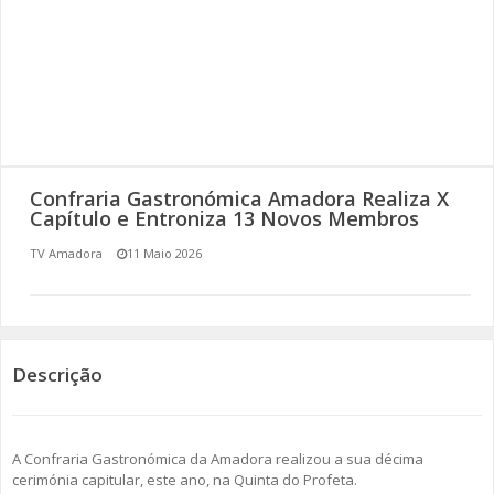
SOMOS TODOS EUROPEUS
ENCONTROS IMAGINÁRIOS
AMADORA LIGA À RESILIÊNCIA
VEMOS OUVIMOS E LEMOS
Confraria Gastronómica Amadora Realiza X
Capítulo e Entroniza 13 Novos Membros
(RE) PENSAMENTOS
TV Amadora
11 Maio 2026
ECOMOVE-TE
HISTÓRIAS DE ABRIL
Descrição
A Confraria Gastronómica da Amadora realizou a sua décima
cerimónia capitular, este ano, na Quinta do Profeta.