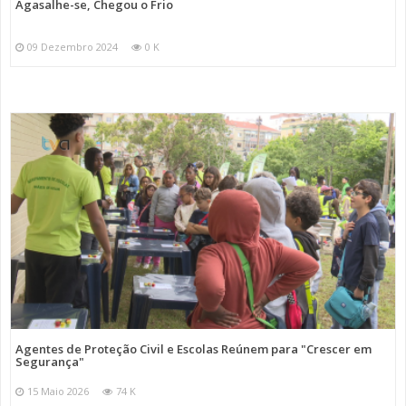
Agasalhe-se, Chegou o Frio
09 Dezembro 2024
0 K
Agentes de Proteção Civil e Escolas Reúnem para "Crescer em
Segurança"
15 Maio 2026
74 K