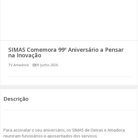
SOMOS TODOS EUROPEUS
ENCONTROS IMAGINÁRIOS
AMADORA LIGA À RESILIÊNCIA
SIMAS Comemora 99º Aniversário a Pensar
VEMOS OUVIMOS E LEMOS
na Inovação
TV Amadora
09 Junho 2026
(RE) PENSAMENTOS
ECOMOVE-TE
HISTÓRIAS DE ABRIL
Descrição
Para assinalar o seu aniversário, os SIMAS de Oeiras e Amadora
reuniram funcioários e aposentados dos serviços