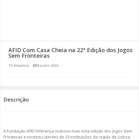
SOMOS TODOS EUROPEUS
ENCONTROS IMAGINÁRIOS
AMADORA LIGA À RESILIÊNCIA
AFID Com Casa Cheia na 22ª Edição dos Jogos
VEMOS OUVIMOS E LEMOS
Sem Fronteiras
TV Amadora
08 Junho 2026
(RE) PENSAMENTOS
ECOMOVE-TE
HISTÓRIAS DE ABRIL
Descrição
A Fundação AFID Diferença realizou mais esta edição dos Jogos Sem
Fronteiras e recebeu utentes de 20 instituições da região de Lisboa,