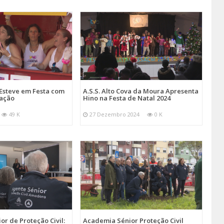
Esteve em Festa com
A.S.S. Alto Cova da Moura Apresenta
mação
Hino na Festa de Natal 2024
49 K
27 Dezembro 2024
0 K
r de Proteção Civil:
Academia Sénior Proteção Civil