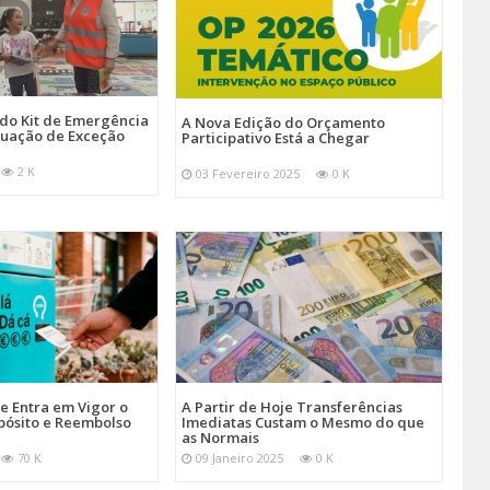
 do Kit de Emergência
A Nova Edição do Orçamento
tuação de Exceção
Participativo Está a Chegar
2 K
03 Fevereiro 2025
0 K
je Entra em Vigor o
A Partir de Hoje Transferências
pósito e Reembolso
Imediatas Custam o Mesmo do que
as Normais
70 K
09 Janeiro 2025
0 K