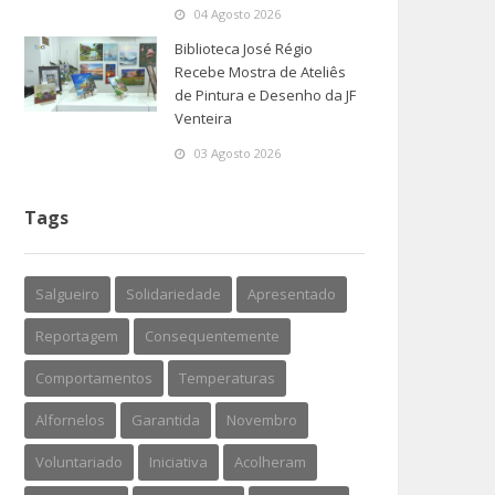
04 Agosto 2026
Biblioteca José Régio
Recebe Mostra de Ateliês
de Pintura e Desenho da JF
Venteira
03 Agosto 2026
Tags
Salgueiro
Solidariedade
Apresentado
Reportagem
Consequentemente
Comportamentos
Temperaturas
Alfornelos
Garantida
Novembro
Voluntariado
Iniciativa
Acolheram