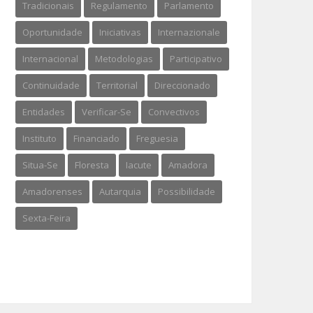
Tradicionais
Regulamento
Parlamento
Oportunidade
Iniciativas
Internazionale
Internacional
Metodologias
Participativo
Continuidade
Territorial
Direccionado
Entidades
Verificar-Se
Convectivos
Instituto
Financiado
Freguesia
Situa-Se
Floresta
Iacute
Amadora
Amadorenses
Autarquia
Possibilidade
Sexta-Feira