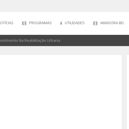
OTÍCIAS
PROGRAMAS
UTILIDADES
AMADORA BD
estimento Na Reabilitação Urbana