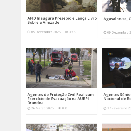
AFID Inaugura Presépio e Lança Livro
Agasalhe-se, C
Sobre a Amizade
05 Dezembro 2025
39 K
09 Dezembro 
Agentes de Proteção Civil Realizam
Agentes Sénior
Exercício de Evacuação na AURPI
Nacional de B
Brandoa
26 Março 2025
0 K
17 Fevereiro 2