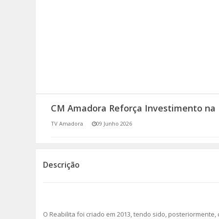
SOMOS TODOS EUROPEUS
ENCONTROS IMAGINÁRIOS
AMADORA LIGA À RESILIÊNCIA
VEMOS OUVIMOS E LEMOS
CM Amadora Reforça Investimento na 
(RE) PENSAMENTOS
TV Amadora
09 Junho 2026
ECOMOVE-TE
HISTÓRIAS DE ABRIL
Descrição
O Reabilita foi criado em 2013, tendo sido, posteriormente, c