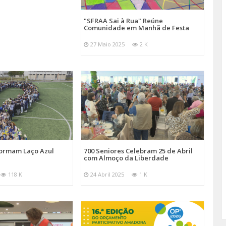
"SFRAA Sai à Rua" Reúne
Comunidade em Manhã de Festa
27 Maio 2025
2 K
Formam Laço Azul
700 Seniores Celebram 25 de Abril
com Almoço da Liberdade
118 K
24 Abril 2025
1 K