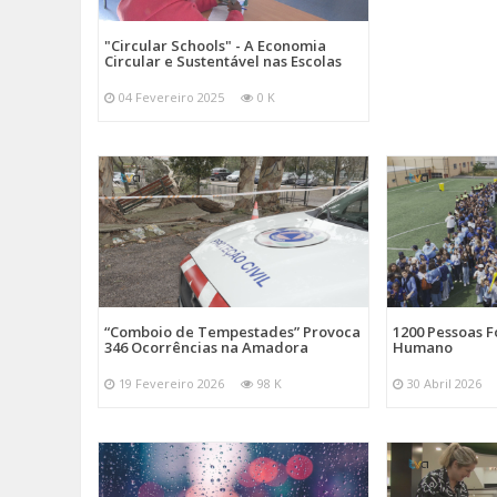
"Circular Schools" - A Economia
Circular e Sustentável nas Escolas
04 Fevereiro 2025
0 K
“Comboio de Tempestades” Provoca
1200 Pessoas 
346 Ocorrências na Amadora
Humano
19 Fevereiro 2026
98 K
30 Abril 2026