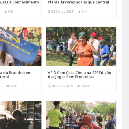
, Mais Conhecimento
Planta Árvores no Parque Central
0 K
24 Março 2025
0 K
ira da Brandoa em
AFID Com Casa Cheia na 22ª Edição
toral
dos Jogos Sem Fronteiras
25
11 K
08 Junho 2026
164 K