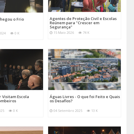
Agentes de Proteção Civil e Escolas
hegou o Frio
Reúnem para "Crescer em
Segurança"
15 Maio 2026
74 K
2024
0 K
 Visitam Escola
Águas Livres - O que foi Feito e Quais
ombeiros
os Desafios?
025
0 K
04 Setembro 2025
13 K