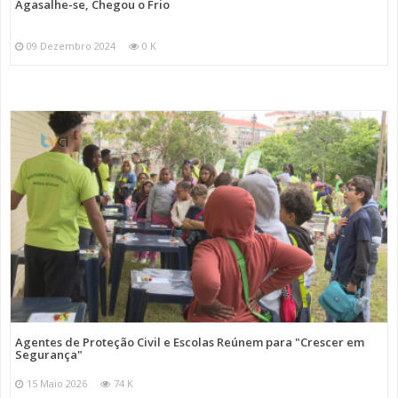
Agasalhe-se, Chegou o Frio
09 Dezembro 2024
0 K
Agentes de Proteção Civil e Escolas Reúnem para "Crescer em
Segurança"
15 Maio 2026
74 K