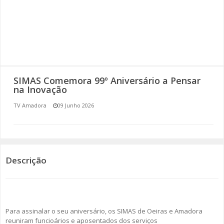
SOMOS TODOS EUROPEUS
ENCONTROS IMAGINÁRIOS
AMADORA LIGA À RESILIÊNCIA
SIMAS Comemora 99º Aniversário a Pensar
VEMOS OUVIMOS E LEMOS
na Inovação
TV Amadora
09 Junho 2026
(RE) PENSAMENTOS
ECOMOVE-TE
HISTÓRIAS DE ABRIL
Descrição
Para assinalar o seu aniversário, os SIMAS de Oeiras e Amadora
reuniram funcioários e aposentados dos serviços