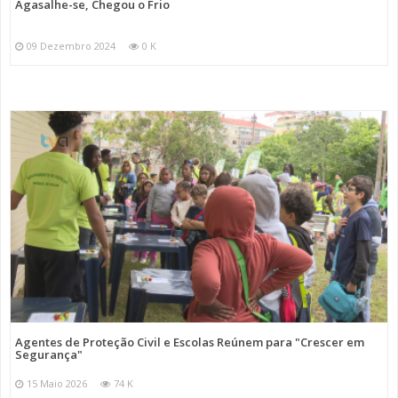
Agasalhe-se, Chegou o Frio
09 Dezembro 2024
0 K
Agentes de Proteção Civil e Escolas Reúnem para "Crescer em
Segurança"
15 Maio 2026
74 K