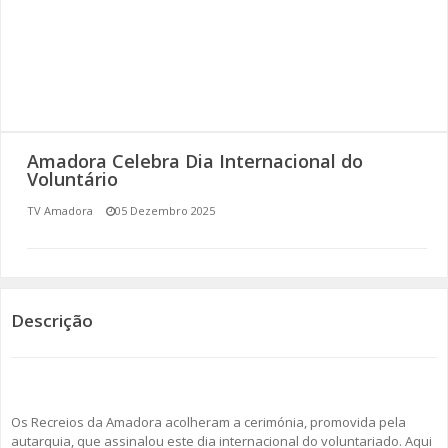
SOMOS TODOS EUROPEUS
ENCONTROS IMAGINÁRIOS
AMADORA LIGA À RESILIÊNCIA
Amadora Celebra Dia Internacional do
VEMOS OUVIMOS E LEMOS
Voluntário
TV Amadora
05 Dezembro 2025
(RE) PENSAMENTOS
ECOMOVE-TE
HISTÓRIAS DE ABRIL
Descrição
Os Recreios da Amadora acolheram a cerimónia, promovida pela
autarquia, que assinalou este dia internacional do voluntariado. Aqui