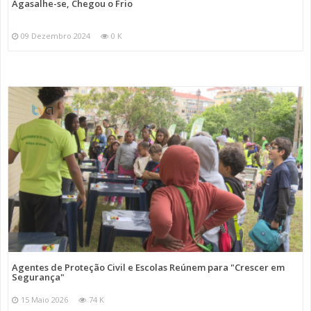
Agasalhe-se, Chegou o Frio
09 Dezembro 2024
0 K
Agentes de Proteção Civil e Escolas Reúnem para "Crescer em
Segurança"
15 Maio 2026
74 K