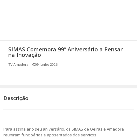
SOMOS TODOS EUROPEUS
ENCONTROS IMAGINÁRIOS
AMADORA LIGA À RESILIÊNCIA
SIMAS Comemora 99º Aniversário a Pensar
VEMOS OUVIMOS E LEMOS
na Inovação
TV Amadora
09 Junho 2026
(RE) PENSAMENTOS
ECOMOVE-TE
HISTÓRIAS DE ABRIL
Descrição
Para assinalar o seu aniversário, os SIMAS de Oeiras e Amadora
reuniram funcioários e aposentados dos serviços