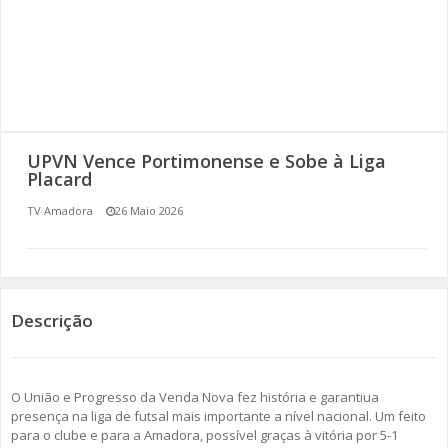
SOMOS TODOS EUROPEUS
ENCONTROS IMAGINÁRIOS
AMADORA LIGA À RESILIÊNCIA
UPVN Vence Portimonense e Sobe à Liga
VEMOS OUVIMOS E LEMOS
Placard
TV Amadora
26 Maio 2026
(RE) PENSAMENTOS
ECOMOVE-TE
HISTÓRIAS DE ABRIL
Descrição
O União e Progresso da Venda Nova fez história e garantiua
presença na liga de futsal mais importante a nível nacional. Um feito
para o clube e para a Amadora, possível graças à vitória por 5-1