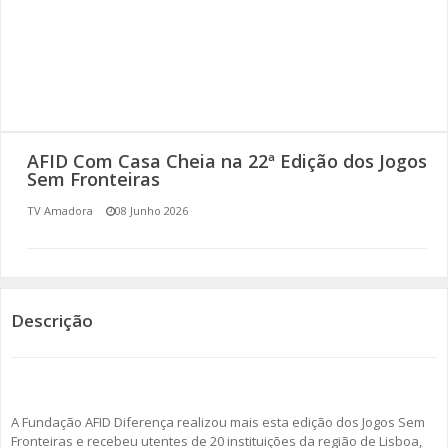
SOMOS TODOS EUROPEUS
ENCONTROS IMAGINÁRIOS
AMADORA LIGA À RESILIÊNCIA
AFID Com Casa Cheia na 22ª Edição dos Jogos
VEMOS OUVIMOS E LEMOS
Sem Fronteiras
TV Amadora
08 Junho 2026
(RE) PENSAMENTOS
ECOMOVE-TE
HISTÓRIAS DE ABRIL
Descrição
A Fundação AFID Diferença realizou mais esta edição dos Jogos Sem
Fronteiras e recebeu utentes de 20 instituições da região de Lisboa,