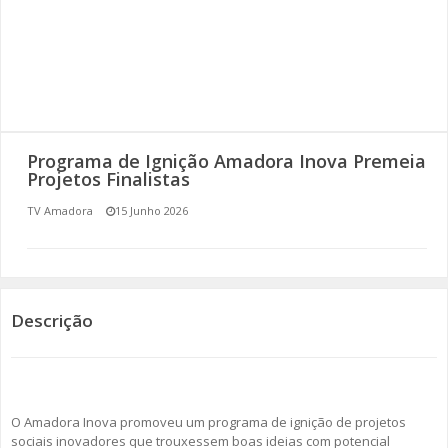
SOMOS TODOS EUROPEUS
ENCONTROS IMAGINÁRIOS
AMADORA LIGA À RESILIÊNCIA
Programa de Ignição Amadora Inova Premeia
VEMOS OUVIMOS E LEMOS
Projetos Finalistas
TV Amadora
15 Junho 2026
(RE) PENSAMENTOS
ECOMOVE-TE
HISTÓRIAS DE ABRIL
Descrição
O Amadora Inova promoveu um programa de ignição de projetos
sociais inovadores que trouxessem boas ideias com potencial