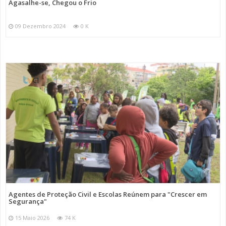
Agasalhe-se, Chegou o Frio
09 Dezembro 2024
0 K
Agentes de Proteção Civil e Escolas Reúnem para "Crescer em
Segurança"
15 Maio 2026
74 K