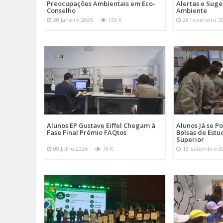
Preocupações Ambientais em Eco-
Alertas e Suge
Conselho
Ambiente
20 Janeiro 2026
133 K
28 Fevereiro 2
Alunos EP Gustave Eiffel Chegam à
Alunos Já se 
Fase Final Prémio FAQtos
Bolsas de Estu
Superior
08 Julho 2026
73 K
13 Setembro 2