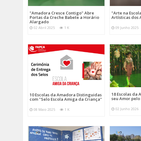
"Amadora Cresce Contigo" Abre
"Arte na Escol
Portas da Creche Babete a Horário
Artísticas do
Alargado
02 Abril 2025
1 K
09 Junho 2025
18 Escolas da
10 Escolas da Amadora Distinguidas
seu Amor pelo
com "Selo Escola Amiga da Criança"
02 Junho 2026
08 Maio 2025
1 K