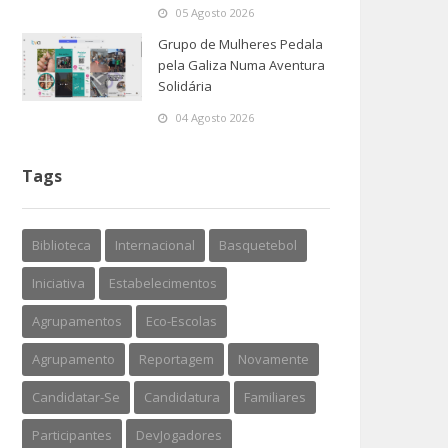
05 Agosto 2026
Grupo de Mulheres Pedala
pela Galiza Numa Aventura
Solidária
04 Agosto 2026
Tags
Biblioteca
Internacional
Basquetebol
Iniciativa
Estabelecimentos
Agrupamentos
Eco-Escolas
Agrupamento
Reportagem
Novamente
Candidatar-Se
Candidatura
Familiares
Participantes
DevJogadores