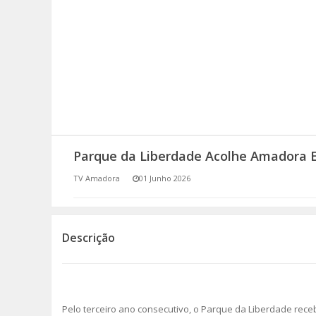
SOMOS TODOS EUROPEUS
ENCONTROS IMAGINÁRIOS
AMADORA LIGA À RESILIÊNCIA
VEMOS OUVIMOS E LEMOS
Parque da Liberdade Acolhe Amadora 
(RE) PENSAMENTOS
TV Amadora
01 Junho 2026
ECOMOVE-TE
HISTÓRIAS DE ABRIL
Descrição
Pelo terceiro ano consecutivo, o Parque da Liberdade rec