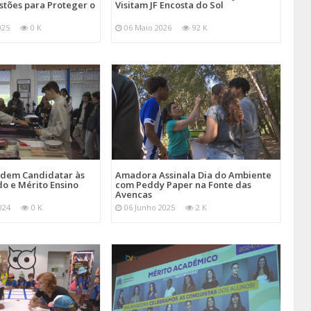
stões para Proteger o
Visitam JF Encosta do Sol
025
0 K
06 Maio 2026
92 K
Podem Candidatar às
Amadora Assinala Dia do Ambiente
do e Mérito Ensino
com Peddy Paper na Fonte das
Avencas
024
0 K
06 Junho 2025
2 K