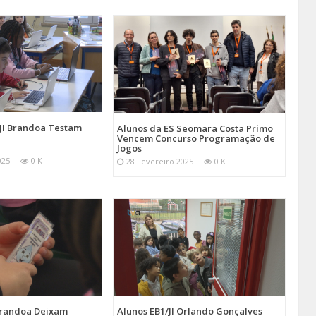
/JI Brandoa Testam
Alunos da ES Seomara Costa Primo
Vencem Concurso Programação de
Jogos
025
0 K
28 Fevereiro 2025
0 K
 Brandoa Deixam
Alunos EB1/JI Orlando Gonçalves