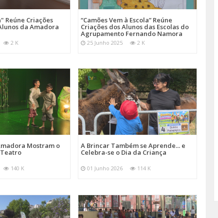
a" Reúne Criações
“Camões Vem à Escola” Reúne
s Alunos da Amadora
Criações dos Alunos das Escolas do
Agrupamento Fernando Namora
2 K
25 Junho 2025
2 K
 Amadora Mostram o
A Brincar Também se Aprende... e
 Teatro
Celebra-se o Dia da Criança
140 K
01 Junho 2026
114 K