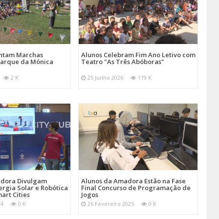
entam Marchas
Alunos Celebram Fim Ano Letivo com
Parque da Mónica
Teatro "As Três Abóboras"
2 K
25 Junho 2026
119 K
adora Divulgam
Alunos da Amadora Estão na Fase
ergia Solar e Robótica
Final Concurso de Programação de
art Cities
Jogos
24
0 K
26 Fevereiro 2025
0 K