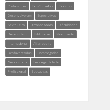
Professores
Eco-Conselho
Realizou
Desenvolveram
Espectativas
Sexta-Feira
Ultrapassadas
Dificuldades
Desenvolvido
Bibliotecas
Nascimento
Internacional
Alfarrobeira
Desfavorecidas
Encarregados
Necessidade
Empregabilidade
Profissional
Educativas