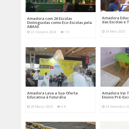
Amadora Educ
Amadora com 26 Escolas
das Escolas e
Distinguidas como Eco-Escolas pela
ABAAE
29 Maio 2025
22 Outubro 2024
1 K
Amadora Leva a Sua Oferta
Amadora Vai T
Educativa à Futurália
Ensino Pré-Esc
28 Março 2025
0 K
24 Setembro 2