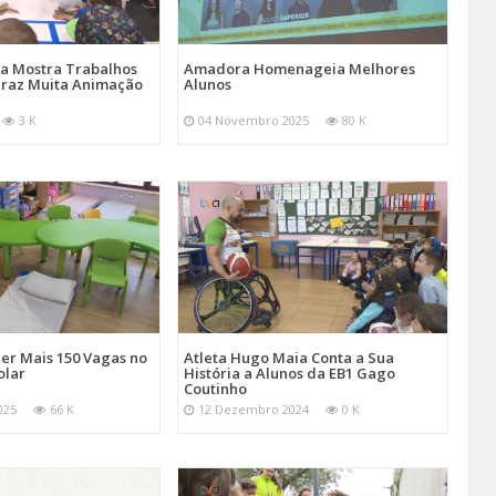
a Mostra Trabalhos
Amadora Homenageia Melhores
 Traz Muita Animação
Alunos
3 K
04 Novembro 2025
80 K
er Mais 150 Vagas no
Atleta Hugo Maia Conta a Sua
olar
História a Alunos da EB1 Gago
Coutinho
025
66 K
12 Dezembro 2024
0 K