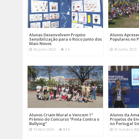
Alunas Desenvolvem Projeto
Alunos Apres
Sensibilização para o Risco Junto dos
Populares no 
Mais Novos
30 Junho 2025
3 K
30 Junho 2025
Alunos Criam Mural e Vencem 1º
Alunos da Am
Prémio do Concurso “Pinta Contra o
Projetos de En
Bullying”
no Portugal Sm
15 Abril 2026
84 K
10 Outubro 20