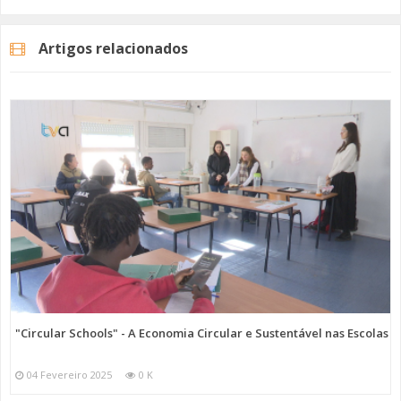
a falta de financiamento da administração central. Agora, esse
acordo foi alcançado e os migrantes podem ter acesso a este serviço
Artigos relacionados
de proximidade dirigindo-se às
instalações da AJPAS
,
de segunda
a sexta-feira, das 9 horas às 13 horas e das 14 horas às 18 horas
.
A associação relembra que é preferível que o atendimento seja
marcado previamente através dos seguintes contactos: 214925168 /
966682747 ou endereço de email:
claim@ajpas.pt
.
Categorias
Noticias
Atualidade
"Circular Schools" - A Economia Circular e Sustentável nas Escolas
04 Fevereiro 2025
0 K