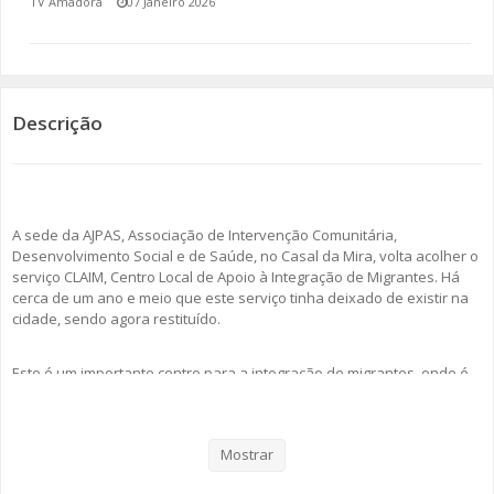
TV Amadora
07 Janeiro 2026
SOMOS TODOS EUROPEUS
ENCONTROS IMAGINÁRIOS
Descrição
AMADORA LIGA À RESILIÊNCIA
VEMOS OUVIMOS E LEMOS
A sede da AJPAS, Associação de Intervenção Comunitária,
(RE) PENSAMENTOS
Desenvolvimento Social e de Saúde, no Casal da Mira, volta acolher o
serviço CLAIM, Centro Local de Apoio à Integração de Migrantes. Há
ECOMOVE-TE
cerca de um ano e meio que este serviço tinha deixado de existir na
cidade, sendo agora restituído.
HISTÓRIAS DE ABRIL
Este é um importante centro para a integração de migrantes, onde é
prestado apoio em diversas temáticas, como a obtenção e a
renovação do título de residência, pedidos de nacionalidade, entre
outros.
Mostrar
Recorde-se que o CLAIM tinha fechado as portas na Amadora devido