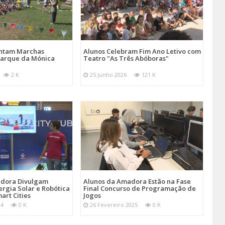
entam Marchas
Alunos Celebram Fim Ano Letivo com
Parque da Mónica
Teatro "As Três Abóboras"
2 K
25 Junho 2026
121 K
adora Divulgam
Alunos da Amadora Estão na Fase
ergia Solar e Robótica
Final Concurso de Programação de
art Cities
Jogos
24
0 K
26 Fevereiro 2025
0 K