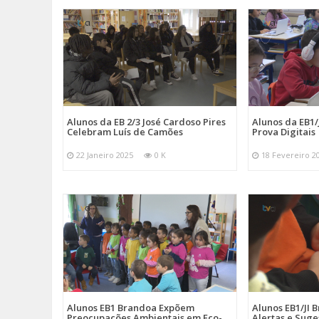
Alunos da EB 2/3 José Cardoso Pires
Alunos da EB1
Celebram Luís de Camões
Prova Digitais
22 Janeiro 2025
0 K
18 Fevereiro 2
Alunos EB1 Brandoa Expõem
Alunos EB1/JI
Preocupações Ambientais em Eco-
Alertas e Suge