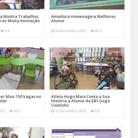
a Mostra Trabalhos
Amadora Homenageia Melhores
 Traz Muita Animação
Alunos
3 K
04 Novembro 2025
80 K
er Mais 150 Vagas no
Atleta Hugo Maia Conta a Sua
olar
História a Alunos da EB1 Gago
Coutinho
025
66 K
12 Dezembro 2024
0 K