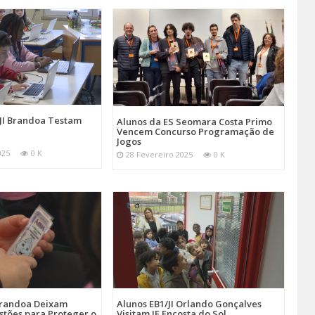
/JI Brandoa Testam
Alunos da ES Seomara Costa Primo
Vencem Concurso Programação de
Jogos
025
0 K
28 Fevereiro 2025
0 K
 Brandoa Deixam
Alunos EB1/JI Orlando Gonçalves
stões para Proteger o
Visitam JF Encosta do Sol