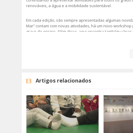
renováveis, a água e a mobilidade sustentável.
Em cada edição, são sempre apresentadas algumas novidade
Mar” contam com novas atividades, há um novo workshop 
graus de ensino. Além disso, aqui encontra também várias 
Olivais ou à ETAR.
A execução deste programa ambiental conta com vários par
da Faculdade de Ciências da Universidade de Lisboa e ainda
gratuita, sendo apenas necessária a sua inscrição prévia.
Programa de Educação Ambiental 2025/2026
Artigos relacionados
Imagem: CM Amadora
Categorias
Noticias
Educação