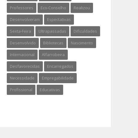
Professores
Eco-Conselho
Realizou
Desenvolveram
Espectativas
Sexta-Feira
Ultrapassadas
Dificuldades
Desenvolvido
Bibliotecas
Nascimento
Internacional
Alfarrobeira
Desfavorecidas
Encarregados
Necessidade
Empregabilidade
Profissional
Educativas