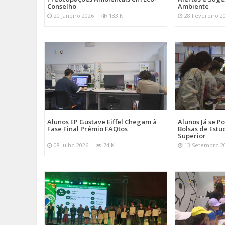
Conselho
Ambiente
20 Janeiro 2026
133 K
28 Fevereiro 2
Alunos EP Gustave Eiffel Chegam à
Alunos Já se 
Fase Final Prémio FAQtos
Bolsas de Estu
Superior
08 Julho 2026
74 K
13 Setembro 2