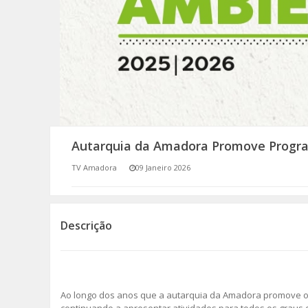
SOMOS TODOS EUROPEUS
ENCONTROS IMAGINÁRIOS
AMADORA LIGA À RESILIÊNCIA
VEMOS OUVIMOS E LEMOS
Autarquia da Amadora Promove Progr
(RE) PENSAMENTOS
TV Amadora
09 Janeiro 2026
ECOMOVE-TE
HISTÓRIAS DE ABRIL
Descrição
Ao longo dos anos que a autarquia da Amadora promove o 
continuando a apresentar atividades para todos os graus 