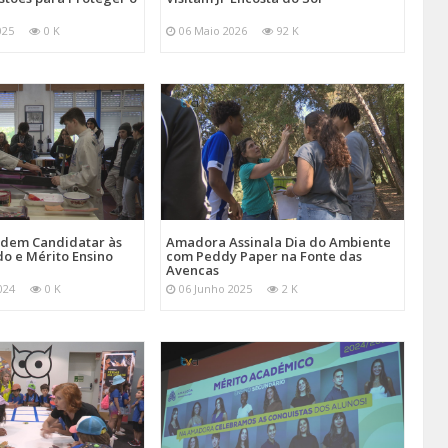
025
0 K
06 Maio 2026
92 K
Podem Candidatar às
Amadora Assinala Dia do Ambiente
do e Mérito Ensino
com Peddy Paper na Fonte das
Avencas
024
0 K
06 Junho 2025
2 K