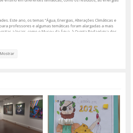
s. Este ano, os temas “Água, Energias, Alterações Climáticas e
para professores e algumas temáticas foram alargadas a mais
visitas a locais, como o Museu da Água, à Quinta Pedagógica dos
ceiros, entre eles os alunos do curso de Engenharia e Ambiente,
Mostrar
 dos técnicos da WWF – Portugal. A participação nas iniciativas é