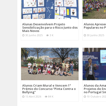
Alunas Desenvolvem Projeto
Alunos Apres
Sensibilização para o Risco Junto dos
Populares no 
Mais Novos
30 Junho 2025
3 K
30 Junho 2025
Alunos Criam Mural e Vencem 1º
Alunos da Am
Prémio do Concurso “Pinta Contra o
Projetos de En
Bullying”
no Portugal Sm
15 Abril 2026
84 K
10 Outubro 20