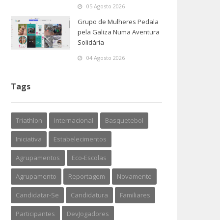
05 Agosto 2026
Grupo de Mulheres Pedala
pela Galiza Numa Aventura
Solidária
04 Agosto 2026
Tags
Triathlon
Internacional
Basquetebol
Iniciativa
Estabelecimentos
Agrupamentos
Eco-Escolas
Agrupamento
Reportagem
Novamente
Candidatar-Se
Candidatura
Familiares
Participantes
DevJogadores