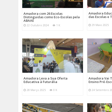
Amadora Educ
Amadora com 26 Escolas
das Escolas e
Distinguidas como Eco-Escolas pela
ABAAE
29 Maio 2025
22 Outubro 2024
1 K
Amadora Leva a Sua Oferta
Amadora Vai T
Educativa à Futurália
Ensino Pré-Esc
28 Março 2025
0 K
24 Setembro 2