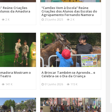
a" Reúne Criações
“Camões Vem à Escola” Reúne
s Alunos da Amadora
Criações dos Alunos das Escolas do
Agrupamento Fernando Namora
2 K
25 Junho 2025
2 K
 Amadora Mostram o
A Brincar Também se Aprende... e
 Teatro
Celebra-se o Dia da Criança
141 K
01 Junho 2026
115 K