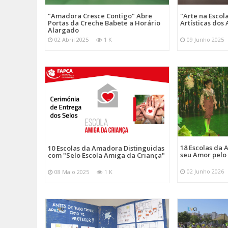
"Amadora Cresce Contigo" Abre
"Arte na Escol
Portas da Creche Babete a Horário
Artísticas do
Alargado
02 Abril 2025
1 K
09 Junho 2025
18 Escolas da
10 Escolas da Amadora Distinguidas
seu Amor pelo
com "Selo Escola Amiga da Criança"
02 Junho 2026
08 Maio 2025
1 K