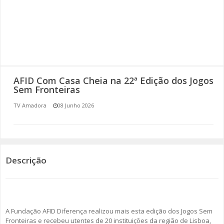
SOMOS TODOS EUROPEUS
ENCONTROS IMAGINÁRIOS
AMADORA LIGA À RESILIÊNCIA
AFID Com Casa Cheia na 22ª Edição dos Jogos
VEMOS OUVIMOS E LEMOS
Sem Fronteiras
TV Amadora
08 Junho 2026
(RE) PENSAMENTOS
ECOMOVE-TE
HISTÓRIAS DE ABRIL
Descrição
A Fundação AFID Diferença realizou mais esta edição dos Jogos Sem
Fronteiras e recebeu utentes de 20 instituições da região de Lisboa,