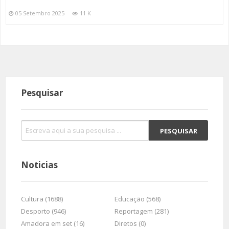
05 Setembro 2025
11 K
Pesquisar
Noticias
Cultura (1688)
Educação (568)
Desporto (946)
Reportagem (281)
Amadora em set (16)
Diretos (0)