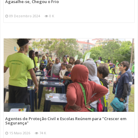
Agasalhe-se, Chegou o Frio
09 Dezembro 2024
0 K
Agentes de Proteção Civil e Escolas Reúnem para "Crescer em
Segurança"
15 Maio 2026
74 K