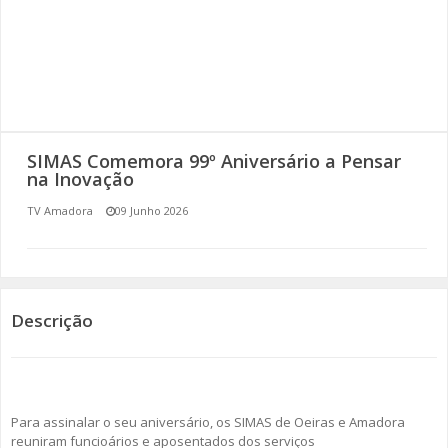
SOMOS TODOS EUROPEUS
ENCONTROS IMAGINÁRIOS
AMADORA LIGA À RESILIÊNCIA
SIMAS Comemora 99º Aniversário a Pensar
VEMOS OUVIMOS E LEMOS
na Inovação
TV Amadora
09 Junho 2026
(RE) PENSAMENTOS
ECOMOVE-TE
HISTÓRIAS DE ABRIL
Descrição
Para assinalar o seu aniversário, os SIMAS de Oeiras e Amadora
reuniram funcioários e aposentados dos serviços