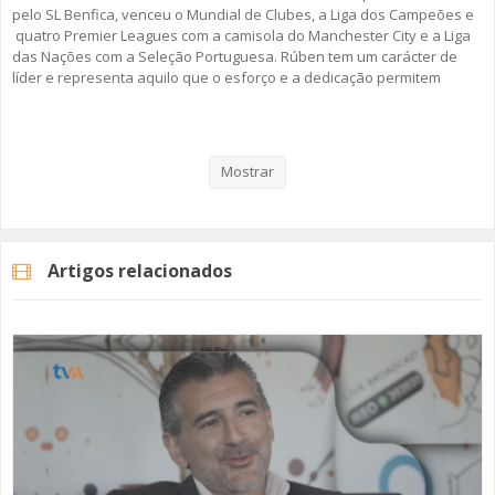
pelo SL Benfica, venceu o Mundial de Clubes, a Liga dos Campeões e
quatro Premier Leagues com a camisola do Manchester City e a Liga
das Nações com a Seleção Portuguesa. Rúben tem um carácter de
líder e representa aquilo que o esforço e a dedicação permitem
alcançar quando o talento é grande, motivado e trabalhado. Mas,
este “Discurso Direto”, passa também pela sua infância, a vivência
nas escolas da Amadora e as memórias desta cidade que está
sempre consigo... mesmo que viaje pelo mundo inteiro.
Mostrar
Rúben Dias é o protagonista do segundo episódio da segunda
temporada da rubrica da TV Amadora “Discurso Direto”.
Artigos relacionados
A rubrica "Discurso Direto" surgiu em 2019, no âmbito dos 40 anos da
cidade da Amadora. Em 2026, regressamos com um novo conjunto de
convidados que trazem a Amadora no coração.
Fique Atento!
#rubendias #tvamadora #discursodireto #amadora