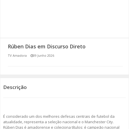
SOMOS TODOS EUROPEUS
ENCONTROS IMAGINÁRIOS
AMADORA LIGA À RESILIÊNCIA
Rúben Dias em Discurso Direto
VEMOS OUVIMOS E LEMOS
TV Amadora
09 Junho 2026
(RE) PENSAMENTOS
ECOMOVE-TE
Descrição
HISTÓRIAS DE ABRIL
É considerado um dos melhores defesas centrais de futebol da
atualidade, representa a seleção nacional e o Manchester City.
Rúben Dias é amadorense e coleciona títulos: é campeão nacional