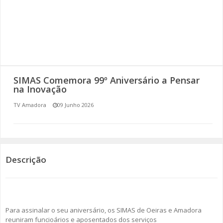
SOMOS TODOS EUROPEUS
ENCONTROS IMAGINÁRIOS
AMADORA LIGA À RESILIÊNCIA
SIMAS Comemora 99º Aniversário a Pensar
VEMOS OUVIMOS E LEMOS
na Inovação
TV Amadora
09 Junho 2026
(RE) PENSAMENTOS
ECOMOVE-TE
HISTÓRIAS DE ABRIL
Descrição
Para assinalar o seu aniversário, os SIMAS de Oeiras e Amadora
reuniram funcioários e aposentados dos serviços