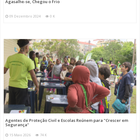
Agasalhe-se, Chegou o Frio
09 Dezembro 2024
0 K
Agentes de Proteção Civil e Escolas Reúnem para "Crescer em
Segurança"
15 Maio 2026
74 K