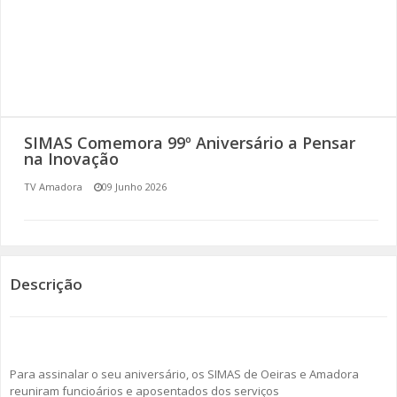
SOMOS TODOS EUROPEUS
ENCONTROS IMAGINÁRIOS
AMADORA LIGA À RESILIÊNCIA
SIMAS Comemora 99º Aniversário a Pensar
VEMOS OUVIMOS E LEMOS
na Inovação
TV Amadora
09 Junho 2026
(RE) PENSAMENTOS
ECOMOVE-TE
HISTÓRIAS DE ABRIL
Descrição
Para assinalar o seu aniversário, os SIMAS de Oeiras e Amadora
reuniram funcioários e aposentados dos serviços