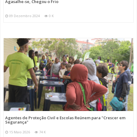
Agasalhe-se, Chegou o Frio
09 Dezembro 2024
0 K
Agentes de Proteção Civil e Escolas Reúnem para "Crescer em
Segurança"
15 Maio 2026
74 K