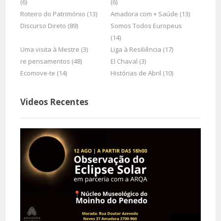
(6)
(6)
Roteiro do Património (13)
Amadora com + Saúde (13)
Discurso Direto (89)
Somos Todos Europeus
(14)
Uma visita à Mestre (3)
Liga à Resiliência (17)
re pensamentos (48)
El Chaval (3)
Ecomove-te (14)
Histórias de Abril (10)
Videos Recentes