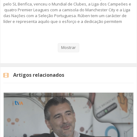
pelo SL Benfica, venceu o Mundial de Clubes, a Liga dos Campeões e
quatro Premier Leagues com a camisola do Manchester City e a Liga
das Nações com a Seleção Portuguesa. Rúben tem um carácter de
líder e representa aquilo que o esforço e a dedicação permitem
alcançar quando o talento é grande, motivado e trabalhado. Mas,
este “Discurso Direto”, passa também pela sua infância, a vivência
nas escolas da Amadora e as memórias desta cidade que está
sempre consigo... mesmo que viaje pelo mundo inteiro.
Mostrar
Rúben Dias é o protagonista do segundo episódio da segunda
temporada da rubrica da TV Amadora “Discurso Direto”.
Artigos relacionados
A rubrica "Discurso Direto" surgiu em 2019, no âmbito dos 40 anos da
cidade da Amadora. Em 2026, regressamos com um novo conjunto de
convidados que trazem a Amadora no coração.
Fique Atento!
#rubendias #tvamadora #discursodireto #amadora