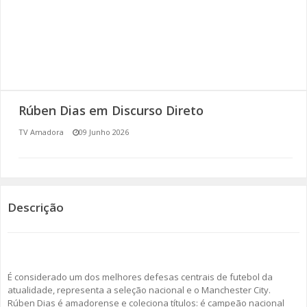
SOMOS TODOS EUROPEUS
ENCONTROS IMAGINÁRIOS
AMADORA LIGA À RESILIÊNCIA
Rúben Dias em Discurso Direto
VEMOS OUVIMOS E LEMOS
TV Amadora
09 Junho 2026
(RE) PENSAMENTOS
ECOMOVE-TE
Descrição
HISTÓRIAS DE ABRIL
É considerado um dos melhores defesas centrais de futebol da
atualidade, representa a seleção nacional e o Manchester City.
Rúben Dias é amadorense e coleciona títulos: é campeão nacional