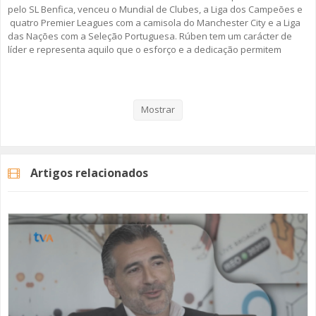
pelo SL Benfica, venceu o Mundial de Clubes, a Liga dos Campeões e
quatro Premier Leagues com a camisola do Manchester City e a Liga
das Nações com a Seleção Portuguesa. Rúben tem um carácter de
líder e representa aquilo que o esforço e a dedicação permitem
alcançar quando o talento é grande, motivado e trabalhado. Mas,
este “Discurso Direto”, passa também pela sua infância, a vivência
nas escolas da Amadora e as memórias desta cidade que está
sempre consigo... mesmo que viaje pelo mundo inteiro.
Mostrar
Rúben Dias é o protagonista do segundo episódio da segunda
temporada da rubrica da TV Amadora “Discurso Direto”.
Artigos relacionados
A rubrica "Discurso Direto" surgiu em 2019, no âmbito dos 40 anos da
cidade da Amadora. Em 2026, regressamos com um novo conjunto de
convidados que trazem a Amadora no coração.
Fique Atento!
#rubendias #tvamadora #discursodireto #amadora