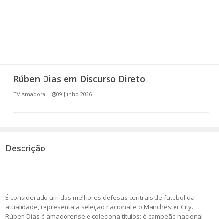
SOMOS TODOS EUROPEUS
ENCONTROS IMAGINÁRIOS
AMADORA LIGA À RESILIÊNCIA
Rúben Dias em Discurso Direto
VEMOS OUVIMOS E LEMOS
TV Amadora
09 Junho 2026
(RE) PENSAMENTOS
ECOMOVE-TE
Descrição
HISTÓRIAS DE ABRIL
É considerado um dos melhores defesas centrais de futebol da
atualidade, representa a seleção nacional e o Manchester City.
Rúben Dias é amadorense e coleciona títulos: é campeão nacional