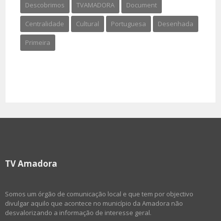
Descobrimos
TVAMADORA
Document
Centralidade
Cultural
Portuguesa
Desenhada
Primeira
TV Amadora
Somos um órgão de comunicação local e que tem por objectivo
divulgar aquilo que acontece no município da Amadora não
desvalorizando a informação de interesse geral.