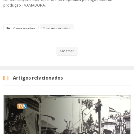
produção TVAMADORA.
SOMOS TODOS EUROPEUS
ENCONTROS IMAGINÁRIOS
Categorias
Documentarios
Centenario Da Republica - II Parte
AMADORA LIGA À RESILIÊNCIA
Mostrar
VEMOS OUVIMOS E LEMOS
(RE) PENSAMENTOS
Artigos relacionados
ECOMOVE-TE
HISTÓRIAS DE ABRIL