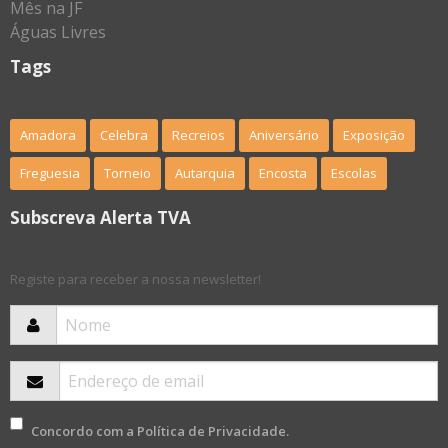
Tags
Amadora
Celebra
Recreios
Aniversário
Exposição
Freguesia
Torneio
Autarquia
Encosta
Escolas
Subscreva Alerta TVA
Registe para receber a nossa newsletter!
Concordo com a
Política de Privacidade
.