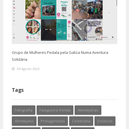
Grupo de Mulheres Pedala pela Galiza Numa Aventura
Solidária
04 Agosto 2026
Tags
Fotografia
Falagueira-Venda
Alentejanas
Alentejano
Protagonistas
Celebraria
Existisse