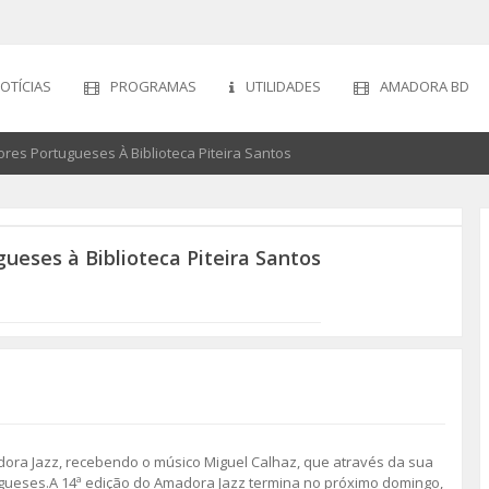
OTÍCIAS
PROGRAMAS
UTILIDADES
AMADORA BD
res Portugueses À Biblioteca Piteira Santos
ueses à Biblioteca Piteira Santos
madora Jazz, recebendo o músico Miguel Calhaz, que através da sua
ugueses.A 14ª edição do Amadora Jazz termina no próximo domingo,