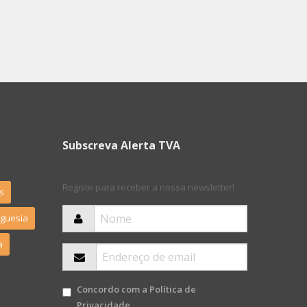
Subscreva Alerta TVA
Registe para receber a nossa newsletter!
s
eguesia
a
Concordo com a
Política de
Privacidade
.