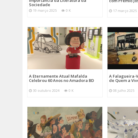
Importância da Literatura da
com Prémio Jo
Sociedade
19 março 2025
0 K
17 março 2025
A Eternamente Atual Mafalda
A Falagueira-
Celebrou 60 Anos no Amadora BD
de Quem a Viv
30 outubro 2024
0 K
08 julho 2025