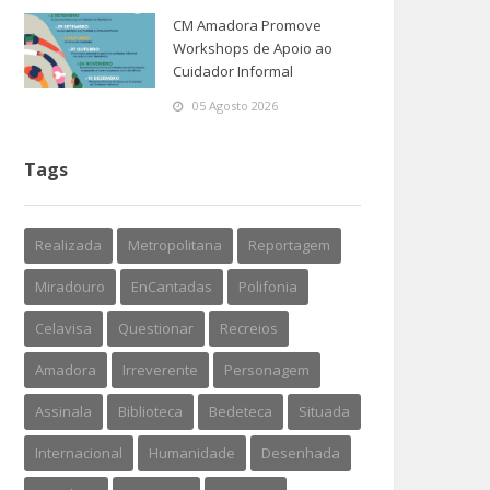
CM Amadora Promove
Workshops de Apoio ao
Cuidador Informal
05 Agosto 2026
Tags
Realizada
Metropolitana
Reportagem
Miradouro
EnCantadas
Polifonia
Celavisa
Questionar
Recreios
Amadora
Irreverente
Personagem
Assinala
Biblioteca
Bedeteca
Situada
Internacional
Humanidade
Desenhada