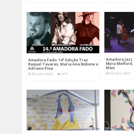
Amadora Jazz 
Amadora Fado: 14ª Edição Traz
Myra Melford, 
Raquel Tavares, Maria Ana Bobone e
Mais
Adriano Pina
06 maio 2025
28 julho 2026
47 K