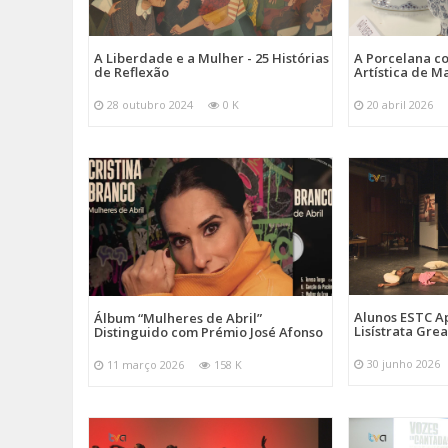
A Liberdade e a Mulher - 25 Histórias
A Porcelana c
de Reflexão
Artística de M
28 outubro 2024
0 K
20 abril 2026
Alunos ESTC 
Álbum “Mulheres de Abril”
Lisístrata Gre
Distinguido com Prémio José Afonso
30 junho 2026
11 março 2026
158 K