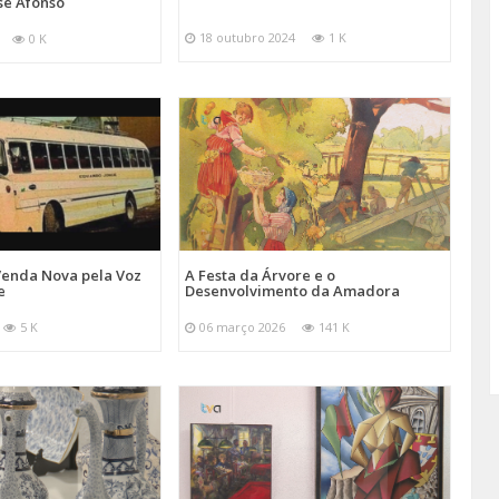
sé Afonso
18 outubro 2024
1 K
0 K
Venda Nova pela Voz
A Festa da Árvore e o
e
Desenvolvimento da Amadora
5 K
06 março 2026
141 K