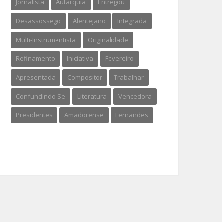
Jornalista
Autarquia
Entregou
Desassossego
Alentejano
Integrada
Multi-Instrumentista
Originalidade
Refinamento
Iniciativa
Fevereiro
Apresentada
Compositor
Trabalhar
Confundindo-Se
Literatura
Vencedora
Presidentes
Amadorense
Fernandes