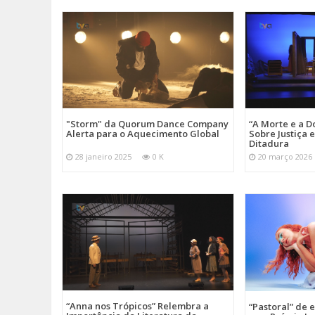
"Storm" da Quorum Dance Company
“A Morte e a D
Alerta para o Aquecimento Global
Sobre Justiça 
Ditadura
28 janeiro 2025
0 K
20 março 2026
“Anna nos Trópicos” Relembra a
“Pastoral” de 