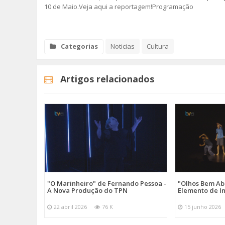
10 de Maio.Veja aqui a reportagem!Programação
SOMOS TODOS EUROPEUS
ENCONTROS IMAGINÁRIOS
Categorias
Noticias
Cultura
AMADORA LIGA À RESILIÊNCIA
Artigos relacionados
VEMOS OUVIMOS E LEMOS
(RE) PENSAMENTOS
ECOMOVE-TE
HISTÓRIAS DE ABRIL
"O Marinheiro" de Fernando Pessoa -
"Olhos Bem Ab
A Nova Produção do TPN
Elemento de I
22 abril 2026
76 K
15 junho 2026