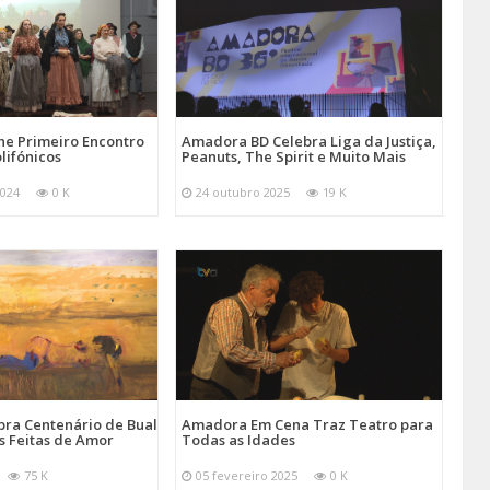
e Primeiro Encontro
Amadora BD Celebra Liga da Justiça,
lifónicos
Peanuts, The Spirit e Muito Mais
024
0 K
24 outubro 2025
19 K
ra Centenário de Bual
Amadora Em Cena Traz Teatro para
s Feitas de Amor
Todas as Idades
75 K
05 fevereiro 2025
0 K