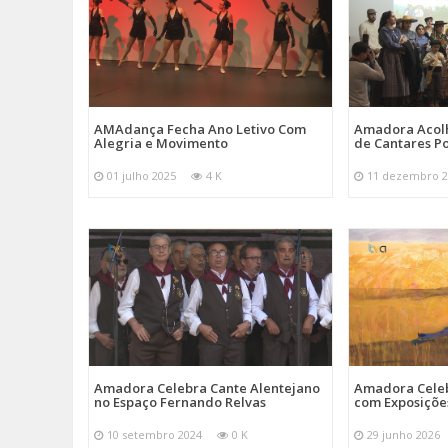
AMAdança Fecha Ano Letivo Com
Amadora Acolh
Alegria e Movimento
de Cantares Po
01 julho 2025
4 K
11 dezembro 2
Amadora Celebra Cante Alentejano
Amadora Celeb
no Espaço Fernando Relvas
com Exposiçõe
10 setembro 2024
0 K
29 junho 2026