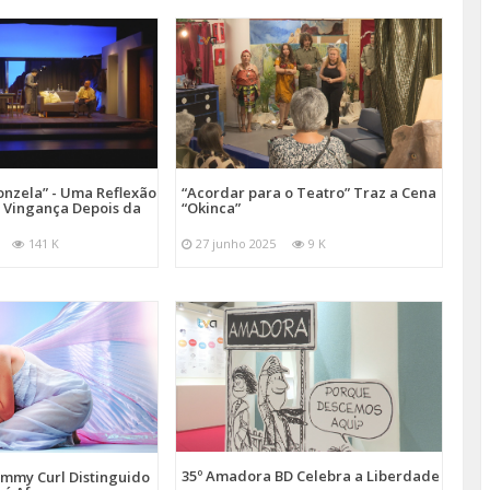
onzela” - Uma Reflexão
“Acordar para o Teatro” Traz a Cena
e Vingança Depois da
“Okinca”
141 K
27 junho 2025
9 K
35º Amadora BD Celebra a Liberdade
emmy Curl Distinguido