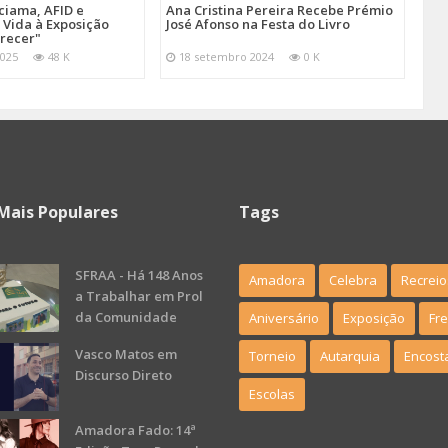
iama, AFID e
Ana Cristina Pereira Recebe Prémio
Vida à Exposição
José Afonso na Festa do Livro
arecer"
025
48 K
18 setembro 2024
0 K
Mais Populares
Tags
SFRAA - Há 148 Anos
Amadora
Celebra
Recreio
a Trabalhar em Prol
da Comunidade
Aniversário
Exposição
Fr
Vasco Matos em
Torneio
Autarquia
Encost
Discurso Direto
Escolas
Amadora Fado: 14ª