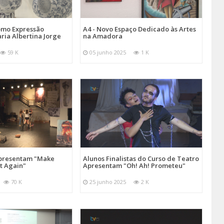
omo Expressão
A4 - Novo Espaço Dedicado às Artes
aria Albertina Jorge
na Amadora
59 K
05 junho 2025
1 K
Apresentam "Make
Alunos Finalistas do Curso de Teatro
at Again"
Apresentam "Oh! Ah! Prometeu"
70 K
25 junho 2025
2 K