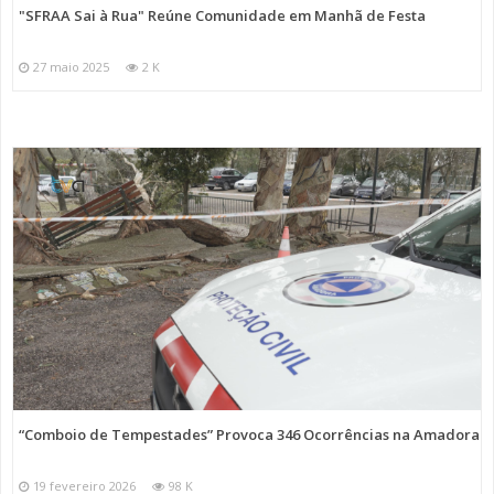
"SFRAA Sai à Rua" Reúne Comunidade em Manhã de Festa
27 maio 2025
2 K
“Comboio de Tempestades” Provoca 346 Ocorrências na Amadora
19 fevereiro 2026
98 K