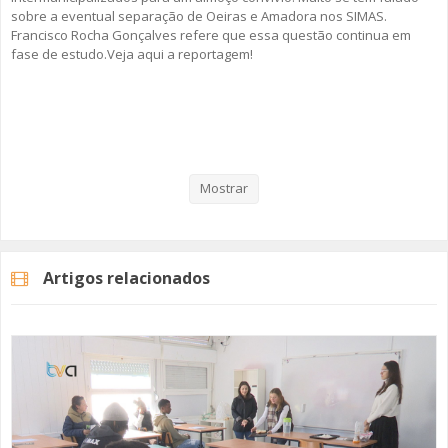
sobre a eventual separação de Oeiras e Amadora nos SIMAS.
Francisco Rocha Gonçalves refere que essa questão continua em
SOMOS TODOS EUROPEUS
fase de estudo.Veja aqui a reportagem!
ENCONTROS IMAGINÁRIOS
AMADORA LIGA À RESILIÊNCIA
Categorias
Noticias
Atualidade
VEMOS OUVIMOS E LEMOS
Mostrar
(RE) PENSAMENTOS
ECOMOVE-TE
Artigos relacionados
HISTÓRIAS DE ABRIL