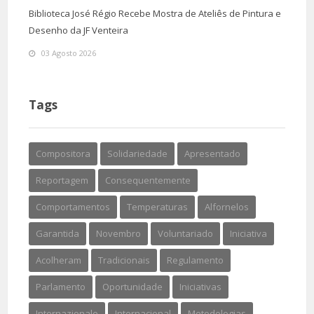
Biblioteca José Régio Recebe Mostra de Ateliês de Pintura e
Desenho da JF Venteira
03 Agosto 2026
Tags
Compositora
Solidariedade
Apresentado
Reportagem
Consequentemente
Comportamentos
Temperaturas
Alfornelos
Garantida
Novembro
Voluntariado
Iniciativa
Acolheram
Tradicionais
Regulamento
Parlamento
Oportunidade
Iniciativas
Internazionale
Internacional
Metodologias