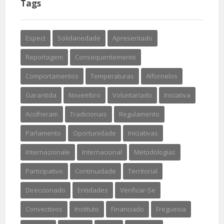
Tags
Espect
Solidariedade
Apresentado
Reportagem
Consequentemente
Comportamentos
Temperaturas
Alfornelos
Garantida
Novembro
Voluntariado
Iniciativa
Acolheram
Tradicionais
Regulamento
Parlamento
Oportunidade
Iniciativas
Internazionale
Internacional
Metodologias
Participativo
Continuidade
Territorial
Direccionado
Entidades
Verificar-Se
Convectivos
Instituto
Financiado
Freguesia