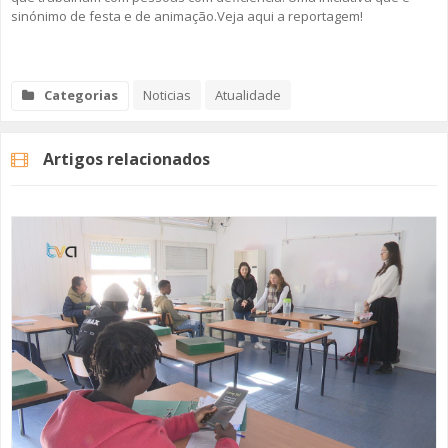
sinónimo de festa e de animação.Veja aqui a reportagem!
SOMOS TODOS EUROPEUS
ENCONTROS IMAGINÁRIOS
Categorias
Noticias
Atualidade
AMADORA LIGA À RESILIÊNCIA
Artigos relacionados
VEMOS OUVIMOS E LEMOS
(RE) PENSAMENTOS
ECOMOVE-TE
HISTÓRIAS DE ABRIL