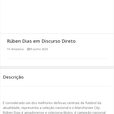
SOMOS TODOS EUROPEUS
ENCONTROS IMAGINÁRIOS
AMADORA LIGA À RESILIÊNCIA
Rúben Dias em Discurso Direto
VEMOS OUVIMOS E LEMOS
TV Amadora
09 Junho 2026
(RE) PENSAMENTOS
ECOMOVE-TE
Descrição
HISTÓRIAS DE ABRIL
É considerado um dos melhores defesas centrais de futebol da
atualidade, representa a seleção nacional e o Manchester City.
Rúben Dias é amadorense e coleciona títulos: é campeão nacional