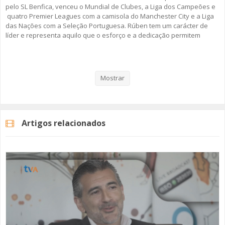
pelo SL Benfica, venceu o Mundial de Clubes, a Liga dos Campeões e
quatro Premier Leagues com a camisola do Manchester City e a Liga
das Nações com a Seleção Portuguesa. Rúben tem um carácter de
líder e representa aquilo que o esforço e a dedicação permitem
alcançar quando o talento é grande, motivado e trabalhado. Mas,
este “Discurso Direto”, passa também pela sua infância, a vivência
nas escolas da Amadora e as memórias desta cidade que está
sempre consigo... mesmo que viaje pelo mundo inteiro.
Mostrar
Rúben Dias é o protagonista do segundo episódio da segunda
temporada da rubrica da TV Amadora “Discurso Direto”.
Artigos relacionados
A rubrica "Discurso Direto" surgiu em 2019, no âmbito dos 40 anos da
cidade da Amadora. Em 2026, regressamos com um novo conjunto de
convidados que trazem a Amadora no coração.
Fique Atento!
#rubendias #tvamadora #discursodireto #amadora