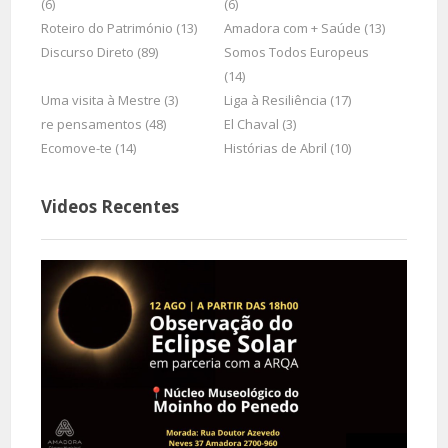
(6)
(6)
Roteiro do Património (13)
Amadora com + Saúde (13)
Discurso Direto (89)
Somos Todos Europeus
(14)
Uma visita à Mestre (3)
Liga à Resiliência (17)
re pensamentos (48)
El Chaval (3)
Ecomove-te (14)
Histórias de Abril (10)
Videos Recentes