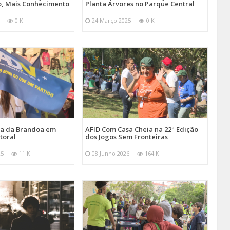
, Mais Conhecimento
Planta Árvores no Parque Central
0 K
24 Março 2025
0 K
ira da Brandoa em
AFID Com Casa Cheia na 22ª Edição
toral
dos Jogos Sem Fronteiras
25
11 K
08 Junho 2026
164 K