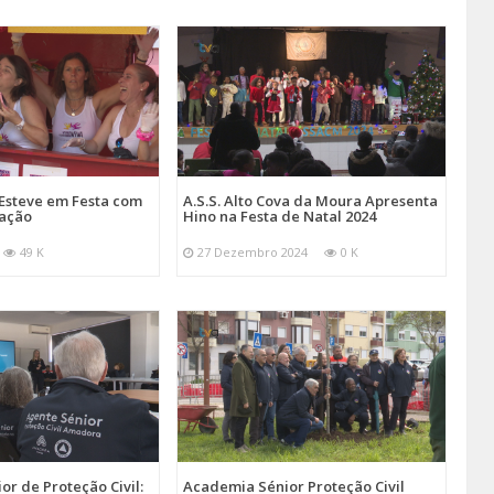
Esteve em Festa com
A.S.S. Alto Cova da Moura Apresenta
mação
Hino na Festa de Natal 2024
49 K
27 Dezembro 2024
0 K
r de Proteção Civil:
Academia Sénior Proteção Civil