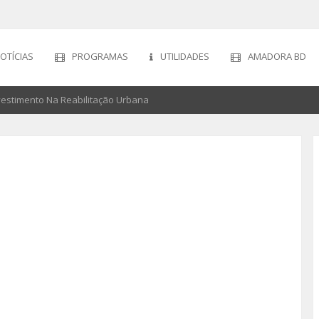
OTÍCIAS
PROGRAMAS
UTILIDADES
AMADORA BD
estimento Na Reabilitação Urbana