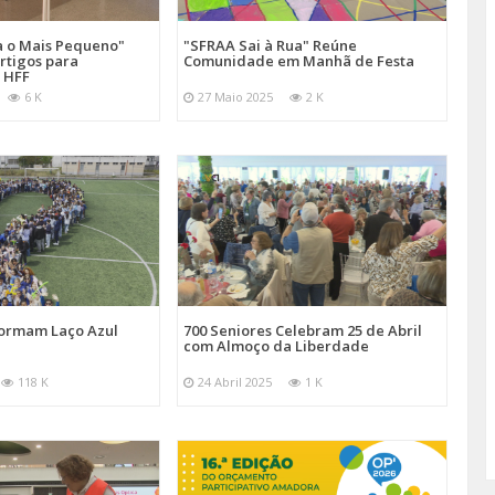
a o Mais Pequeno"
"SFRAA Sai à Rua" Reúne
rtigos para
Comunidade em Manhã de Festa
 HFF
6 K
27 Maio 2025
2 K
Formam Laço Azul
700 Seniores Celebram 25 de Abril
com Almoço da Liberdade
118 K
24 Abril 2025
1 K