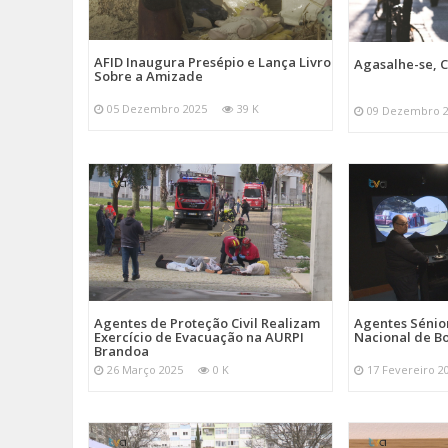
AFID Inaugura Presépio e Lança Livro
Agasalhe-se, C
Sobre a Amizade
05 Dezembro 2025
39 K
09 Dezembro 
Agentes de Proteção Civil Realizam
Agentes Sénior
Exercício de Evacuação na AURPI
Nacional de B
Brandoa
26 Março 2025
0 K
17 Fevereiro 2