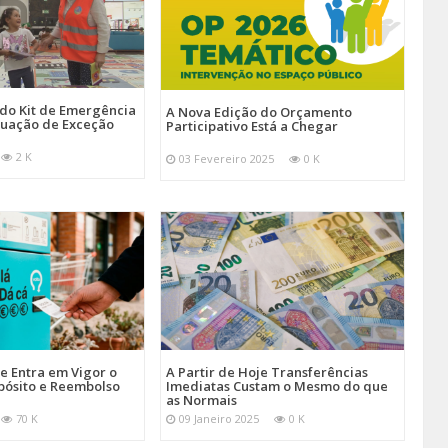
 do Kit de Emergência
A Nova Edição do Orçamento
tuação de Exceção
Participativo Está a Chegar
2 K
03 Fevereiro 2025
0 K
je Entra em Vigor o
A Partir de Hoje Transferências
pósito e Reembolso
Imediatas Custam o Mesmo do que
as Normais
70 K
09 Janeiro 2025
0 K