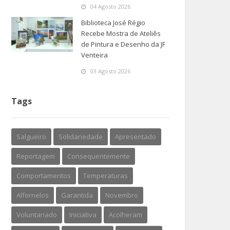
04 Agosto 2026
Biblioteca José Régio
Recebe Mostra de Ateliês
de Pintura e Desenho da JF
Venteira
03 Agosto 2026
Tags
Salgueiro
Solidariedade
Apresentado
Reportagem
Consequentemente
Comportamentos
Temperaturas
Alfornelos
Garantida
Novembro
Voluntariado
Iniciativa
Acolheram