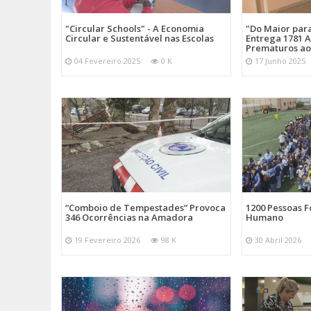
"Circular Schools" - A Economia
"Do Maior par
Circular e Sustentável nas Escolas
Entrega 1781 A
Prematuros ao
04 Fevereiro 2025
0 K
17 Junho 2025
“Comboio de Tempestades” Provoca
1200 Pessoas 
346 Ocorrências na Amadora
Humano
19 Fevereiro 2026
98 K
30 Abril 2026