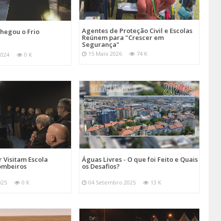
Agentes de Proteção Civil e Escolas
hegou o Frio
Reúnem para "Crescer em
Segurança"
15 Maio 2026
74 K
2024
0 K
 Visitam Escola
Águas Livres - O que foi Feito e Quais
ombeiros
os Desafios?
025
0 K
04 Setembro 2025
13 K