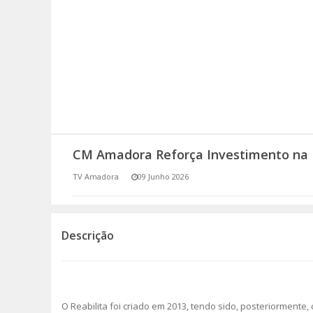
SOMOS TODOS EUROPEUS
ENCONTROS IMAGINÁRIOS
AMADORA LIGA À RESILIÊNCIA
VEMOS OUVIMOS E LEMOS
CM Amadora Reforça Investimento na 
(RE) PENSAMENTOS
TV Amadora
09 Junho 2026
ECOMOVE-TE
HISTÓRIAS DE ABRIL
Descrição
O Reabilita foi criado em 2013, tendo sido, posteriormente, c