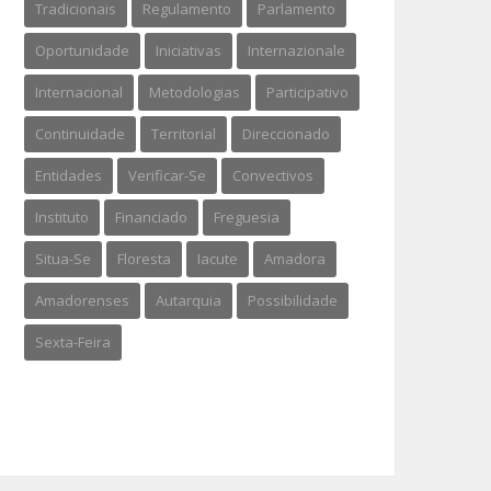
Tradicionais
Regulamento
Parlamento
Oportunidade
Iniciativas
Internazionale
Internacional
Metodologias
Participativo
Continuidade
Territorial
Direccionado
Entidades
Verificar-Se
Convectivos
Instituto
Financiado
Freguesia
Situa-Se
Floresta
Iacute
Amadora
Amadorenses
Autarquia
Possibilidade
Sexta-Feira