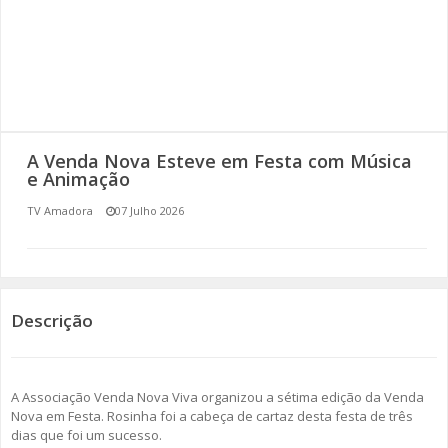
SOMOS TODOS EUROPEUS
ENCONTROS IMAGINÁRIOS
AMADORA LIGA À RESILIÊNCIA
A Venda Nova Esteve em Festa com Música
VEMOS OUVIMOS E LEMOS
e Animação
TV Amadora
07 Julho 2026
(RE) PENSAMENTOS
ECOMOVE-TE
HISTÓRIAS DE ABRIL
Descrição
A Associação Venda Nova Viva organizou a sétima edição da Venda
Nova em Festa. Rosinha foi a cabeça de cartaz desta festa de três
dias que foi um sucesso.