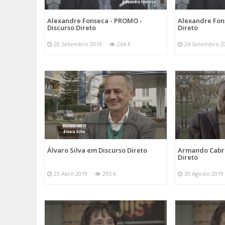
Alexandre Fonseca - PROMO -
Alexandre Fon
Discurso Direto
Direto
20 Setembro 2019
264 K
24 Setembro 2
Álvaro Silva em Discurso Direto
Armando Cabra
Direto
23 Abril 2019
295 K
30 Agosto 2019