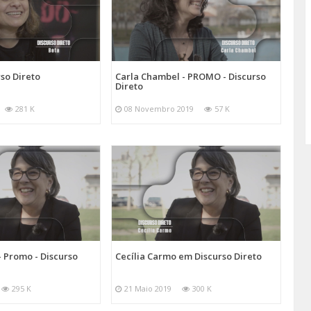
so Direto
Carla Chambel - PROMO - Discurso
Direto
281 K
08 Novembro 2019
57 K
- Promo - Discurso
Cecília Carmo em Discurso Direto
295 K
21 Maio 2019
300 K