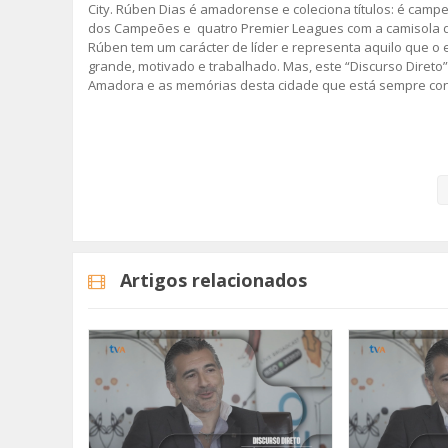
City. Rúben Dias é amadorense e coleciona títulos: é campe
dos Campeões e quatro Premier Leagues com a camisola do
Rúben tem um carácter de líder e representa aquilo que o 
grande, motivado e trabalhado. Mas, este “Discurso Direto
Amadora e as memórias desta cidade que está sempre cons
Rúben Dias é o protagonista do segundo episódio da segu
A rubrica "Discurso Direto" surgiu em 2019, no âmbito do
conjunto de convidados que trazem a Amadora no coração
Fique Atento!
Artigos relacionados
#rubendias #tvamadora #discursodireto #amadora
Categorias
Programas
Discurso Direto