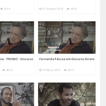
251 K
31 Outubro 2019
185 K
oa - PROMO - Discurso
Fernanda Páscoa em Discurso Direto
285 K
19 Março 2019
292 K