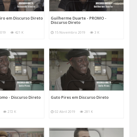
ro em Discurso Direto
Guilherme Duarte - PROMO -
Discurso Direto
2019
421 K
15 Novembro 2019
3 K
romo - Discurso Direto
Guto Pires em Discurso Direto
272 K
02 Abril 2019
281 K