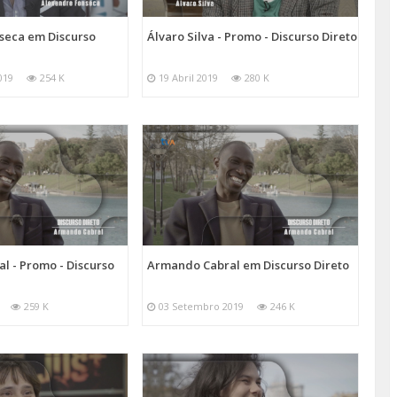
seca em Discurso
Álvaro Silva - Promo - Discurso Direto
019
254 K
19 Abril 2019
280 K
l - Promo - Discurso
Armando Cabral em Discurso Direto
259 K
03 Setembro 2019
246 K