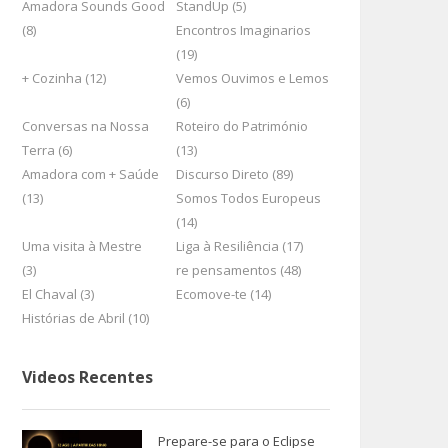
Amadora Sounds Good
StandUp (5)
(8)
Encontros Imaginarios
(19)
+ Cozinha (12)
Vemos Ouvimos e Lemos
(6)
Conversas na Nossa
Roteiro do Património
Terra (6)
(13)
Amadora com + Saúde
Discurso Direto (89)
(13)
Somos Todos Europeus
(14)
Uma visita à Mestre
Liga à Resiliência (17)
(3)
re pensamentos (48)
El Chaval (3)
Ecomove-te (14)
Histórias de Abril (10)
Videos Recentes
Prepare-se para o Eclipse