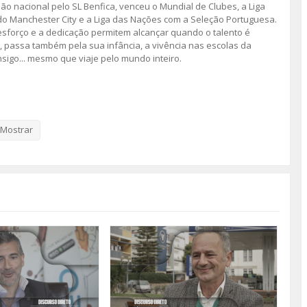
ão nacional pelo SL Benfica, venceu o Mundial de Clubes, a Liga
 Manchester City e a Liga das Nações com a Seleção Portuguesa.
esforço e a dedicação permitem alcançar quando o talento é
”, passa também pela sua infância, a vivência nas escolas da
igo... mesmo que viaje pelo mundo inteiro.
nda temporada da rubrica da TV Amadora “Discurso Direto”.
s 40 anos da cidade da Amadora. Em 2026, regressamos com um novo
Mostrar
.