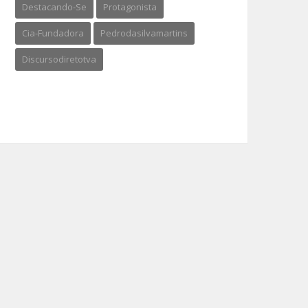
Destacando-Se
Protagonista
Cia-Fundadora
Pedrodasilvamartins
Discursodiretotva