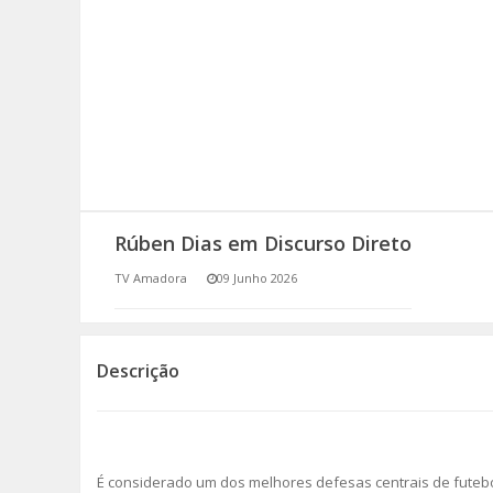
SOMOS TODOS EUROPEUS
ENCONTROS IMAGINÁRIOS
AMADORA LIGA À RESILIÊNCIA
VEMOS OUVIMOS E LEMOS
Rúben Dias em Discurso Direto
(RE) PENSAMENTOS
TV Amadora
09 Junho 2026
ECOMOVE-TE
HISTÓRIAS DE ABRIL
Descrição
É considerado um dos melhores defesas centrais de futebo