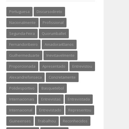
Portuguesa
Discursodireto
Nacionalmente
Profissional
Segunda-Feira
Quorumballet
Fernandoribeiro
Amadora40anos
Guilhermeduarte
Inevitavelmente
Proporcionada
Apresentado
Entrevistou
Alexandrefonseca
Concretamente
Polidesportivo
Basquetebol
Internacionais
Entrevistas
Entrevistada
Internacional
Entrevistado
Representou
Guineenses
Trabalhou
Reconhecidos