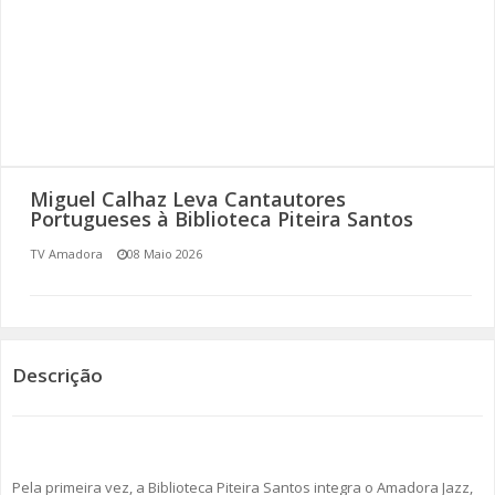
SOMOS TODOS EUROPEUS
ENCONTROS IMAGINÁRIOS
AMADORA LIGA À RESILIÊNCIA
VEMOS OUVIMOS E LEMOS
Miguel Calhaz Leva Cantautores
Portugueses à Biblioteca Piteira Santos
(RE) PENSAMENTOS
TV Amadora
08 Maio 2026
ECOMOVE-TE
HISTÓRIAS DE ABRIL
Descrição
Pela primeira vez, a Biblioteca Piteira Santos integra o Amadora Jazz,