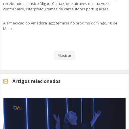
recebendo o músico Miguel Calhaz, que através da sua voz e
contrabaixo, interpretou temas de cantautores portugueses.
A 14ª edição do Amadora Jazz termina no próximo domingo, 10 de
Maio.
Veja aqui a reportagem!
Mostrar
Programação
Categorias
Noticias
Cultura
Artigos relacionados