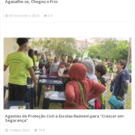
Agasalhe-se, Chegou o Frio
09 Dezembro 2024
0 K
Agentes de Proteção Civil e Escolas Reúnem para "Crescer em
Segurança"
15 Maio 2026
74 K