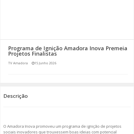
SOMOS TODOS EUROPEUS
ENCONTROS IMAGINÁRIOS
AMADORA LIGA À RESILIÊNCIA
Programa de Ignição Amadora Inova Premeia
VEMOS OUVIMOS E LEMOS
Projetos Finalistas
TV Amadora
15 Junho 2026
(RE) PENSAMENTOS
ECOMOVE-TE
HISTÓRIAS DE ABRIL
Descrição
O Amadora Inova promoveu um programa de ignição de projetos
sociais inovadores que trouxessem boas ideias com potencial