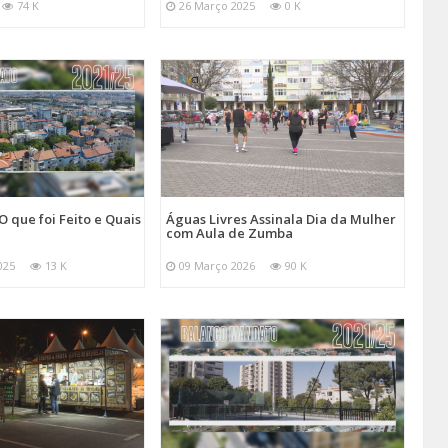
74 K
26 Março 2025
0 K
O que foi Feito e Quais
Águas Livres Assinala Dia da Mulher
com Aula de Zumba
025
13 K
09 Março 2026
90 K