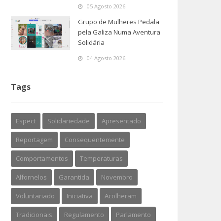
05 Agosto 2026
Grupo de Mulheres Pedala
pela Galiza Numa Aventura
Solidária
04 Agosto 2026
Tags
Espect
Solidariedade
Apresentado
Reportagem
Consequentemente
Comportamentos
Temperaturas
Alfornelos
Garantida
Novembro
Voluntariado
Iniciativa
Acolheram
Tradicionais
Regulamento
Parlamento