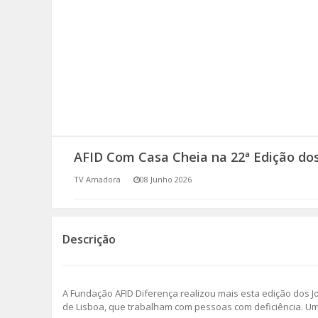
SOMOS TODOS EUROPEUS
ENCONTROS IMAGINÁRIOS
AMADORA LIGA À RESILIÊNCIA
VEMOS OUVIMOS E LEMOS
AFID Com Casa Cheia na 22ª Edição dos
(RE) PENSAMENTOS
TV Amadora
08 Junho 2026
ECOMOVE-TE
HISTÓRIAS DE ABRIL
Descrição
A Fundação AFID Diferença realizou mais esta edição dos Jo
de Lisboa, que trabalham com pessoas com deficiência. Uma