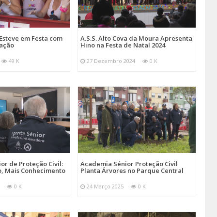
Esteve em Festa com
A.S.S. Alto Cova da Moura Apresenta
mação
Hino na Festa de Natal 2024
49 K
27 Dezembro 2024
0 K
r de Proteção Civil:
Academia Sénior Proteção Civil
, Mais Conhecimento
Planta Árvores no Parque Central
0 K
24 Março 2025
0 K