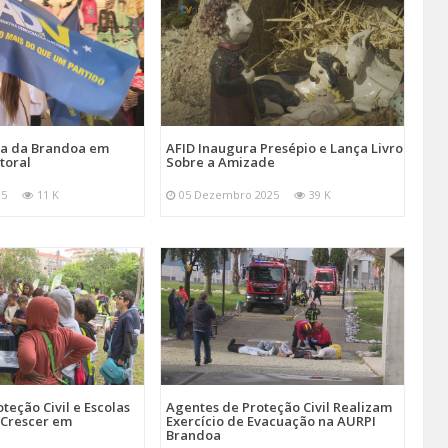
ira da Brandoa em
AFID Inaugura Presépio e Lança Livro
toral
Sobre a Amizade
25
11 K
05 Dezembro 2025
39 K
teção Civil e Escolas
Agentes de Proteção Civil Realizam
Crescer em
Exercício de Evacuação na AURPI
Brandoa