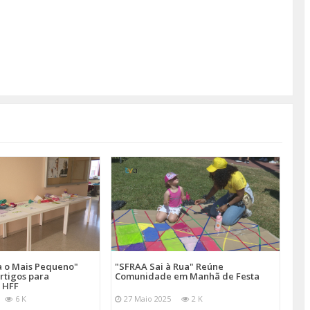
a o Mais Pequeno"
"SFRAA Sai à Rua" Reúne
rtigos para
Comunidade em Manhã de Festa
 HFF
6 K
27 Maio 2025
2 K