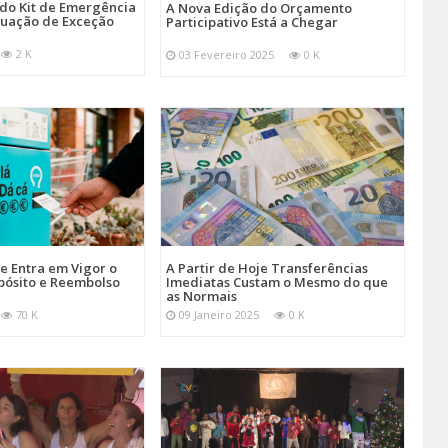
 do Kit de Emergência
A Nova Edição do Orçamento
tuação de Exceção
Participativo Está a Chegar
2 K
03 Fevereiro 2025
0 K
je Entra em Vigor o
A Partir de Hoje Transferências
pósito e Reembolso
Imediatas Custam o Mesmo do que
as Normais
70 K
09 Janeiro 2025
0 K