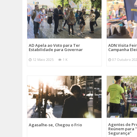
AD Apela ao Voto para Ter
ADN Visita Fe
Estabilidade para Governar
Campanha Elei
12 Maio 2025
1 K
07 Outubro 20
Agentes de Pro
Agasalhe-se, Chegou o Frio
Reúnem para "
Segurança"