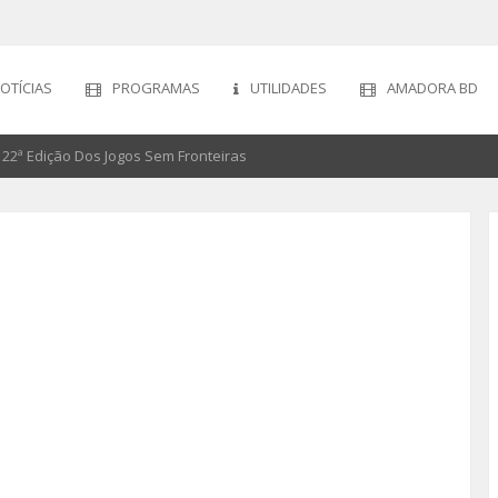
OTÍCIAS
PROGRAMAS
UTILIDADES
AMADORA BD
22ª Edição Dos Jogos Sem Fronteiras