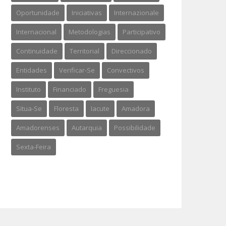
Oportunidade
Iniciativas
Internazionale
Internacional
Metodologias
Participativo
Continuidade
Territorial
Direccionado
Entidades
Verificar-Se
Convectivos
Instituto
Financiado
Freguesia
Situa-Se
Floresta
Iacute
Amadora
Amadorenses
Autarquia
Possibilidade
Sexta-Feira