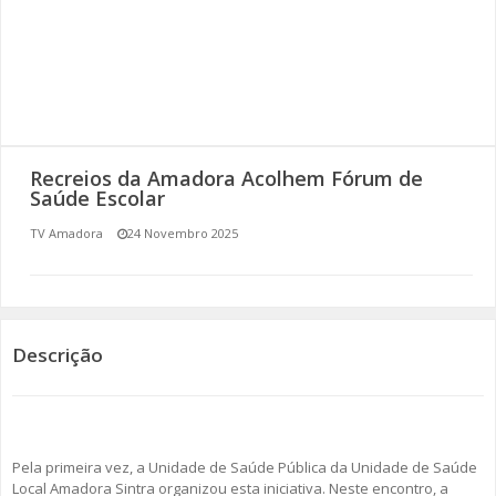
SOMOS TODOS EUROPEUS
ENCONTROS IMAGINÁRIOS
AMADORA LIGA À RESILIÊNCIA
Recreios da Amadora Acolhem Fórum de
VEMOS OUVIMOS E LEMOS
Saúde Escolar
TV Amadora
24 Novembro 2025
(RE) PENSAMENTOS
ECOMOVE-TE
HISTÓRIAS DE ABRIL
Descrição
Pela primeira vez, a Unidade de Saúde Pública da Unidade de Saúde
Local Amadora Sintra organizou esta iniciativa. Neste encontro, a