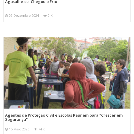
Agasalhe-se, Chegou o Frio
09 Dezembro 2024
0 K
Agentes de Proteção Civil e Escolas Reúnem para "Crescer em
Segurança"
15 Maio 2026
74 K