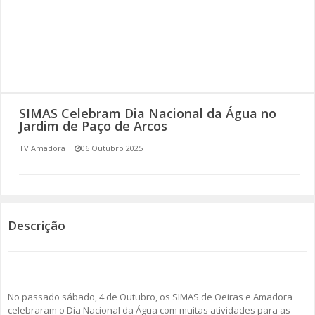
SOMOS TODOS EUROPEUS
ENCONTROS IMAGINÁRIOS
AMADORA LIGA À RESILIÊNCIA
SIMAS Celebram Dia Nacional da Água no
VEMOS OUVIMOS E LEMOS
Jardim de Paço de Arcos
TV Amadora
06 Outubro 2025
(RE) PENSAMENTOS
ECOMOVE-TE
HISTÓRIAS DE ABRIL
Descrição
No passado sábado, 4 de Outubro, os SIMAS de Oeiras e Amadora
celebraram o Dia Nacional da Água com muitas atividades para as