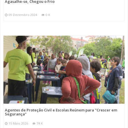
Agasalhe-se, Chegou o Frio
09 Dezembro 2024
0 K
Agentes de Proteção Civil e Escolas Reúnem para "Crescer em
Segurança"
15 Maio 2026
74 K