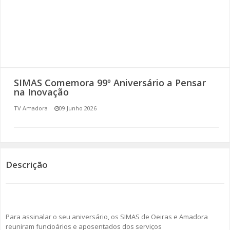
SOMOS TODOS EUROPEUS
ENCONTROS IMAGINÁRIOS
AMADORA LIGA À RESILIÊNCIA
SIMAS Comemora 99º Aniversário a Pensar
VEMOS OUVIMOS E LEMOS
na Inovação
TV Amadora
09 Junho 2026
(RE) PENSAMENTOS
ECOMOVE-TE
HISTÓRIAS DE ABRIL
Descrição
Para assinalar o seu aniversário, os SIMAS de Oeiras e Amadora
reuniram funcioários e aposentados dos serviços