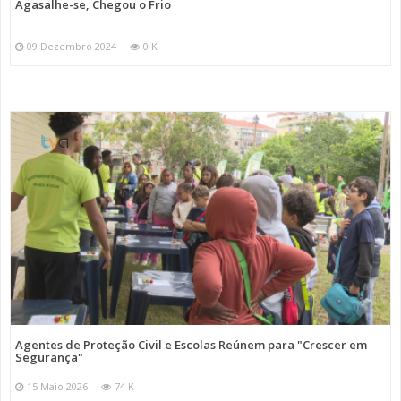
Agasalhe-se, Chegou o Frio
09 Dezembro 2024
0 K
Agentes de Proteção Civil e Escolas Reúnem para "Crescer em
Segurança"
15 Maio 2026
74 K