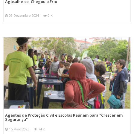
Agasalhe-se, Chegou o Frio
09 Dezembro 2024
0 K
Agentes de Proteção Civil e Escolas Reúnem para "Crescer em
Segurança"
15 Maio 2026
74 K