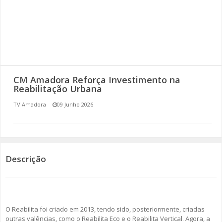
SOMOS TODOS EUROPEUS
ENCONTROS IMAGINÁRIOS
AMADORA LIGA À RESILIÊNCIA
CM Amadora Reforça Investimento na
VEMOS OUVIMOS E LEMOS
Reabilitação Urbana
TV Amadora
09 Junho 2026
(RE) PENSAMENTOS
ECOMOVE-TE
HISTÓRIAS DE ABRIL
Descrição
O Reabilita foi criado em 2013, tendo sido, posteriormente, criadas
outras valências, como o Reabilita Eco e o Reabilita Vertical. Agora, a