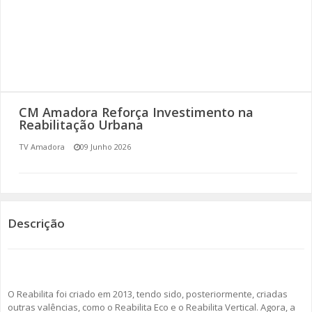
SOMOS TODOS EUROPEUS
ENCONTROS IMAGINÁRIOS
AMADORA LIGA À RESILIÊNCIA
CM Amadora Reforça Investimento na
VEMOS OUVIMOS E LEMOS
Reabilitação Urbana
TV Amadora
09 Junho 2026
(RE) PENSAMENTOS
ECOMOVE-TE
HISTÓRIAS DE ABRIL
Descrição
O Reabilita foi criado em 2013, tendo sido, posteriormente, criadas
outras valências, como o Reabilita Eco e o Reabilita Vertical. Agora, a