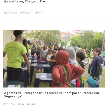
Agasalhe-se, Chegou o Frio
09 Dezembro 2024
0 K
Agentes de Proteção Civil e Escolas Reúnem para "Crescer em
Segurança"
15 Maio 2026
74 K