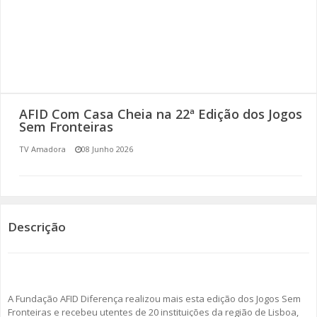
SOMOS TODOS EUROPEUS
ENCONTROS IMAGINÁRIOS
AMADORA LIGA À RESILIÊNCIA
AFID Com Casa Cheia na 22ª Edição dos Jogos
VEMOS OUVIMOS E LEMOS
Sem Fronteiras
TV Amadora
08 Junho 2026
(RE) PENSAMENTOS
ECOMOVE-TE
HISTÓRIAS DE ABRIL
Descrição
A Fundação AFID Diferença realizou mais esta edição dos Jogos Sem
Fronteiras e recebeu utentes de 20 instituições da região de Lisboa,