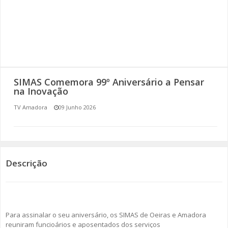
SOMOS TODOS EUROPEUS
ENCONTROS IMAGINÁRIOS
AMADORA LIGA À RESILIÊNCIA
SIMAS Comemora 99º Aniversário a Pensar
VEMOS OUVIMOS E LEMOS
na Inovação
TV Amadora
09 Junho 2026
(RE) PENSAMENTOS
ECOMOVE-TE
HISTÓRIAS DE ABRIL
Descrição
Para assinalar o seu aniversário, os SIMAS de Oeiras e Amadora
reuniram funcioários e aposentados dos serviços