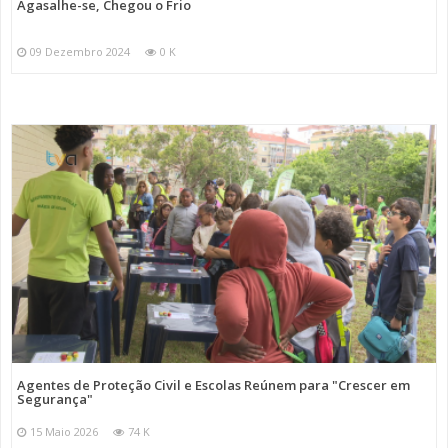
Agasalhe-se, Chegou o Frio
09 Dezembro 2024
0 K
Agentes de Proteção Civil e Escolas Reúnem para "Crescer em
Segurança"
15 Maio 2026
74 K