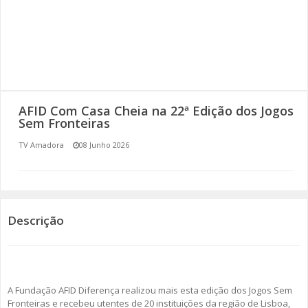
SOMOS TODOS EUROPEUS
ENCONTROS IMAGINÁRIOS
AMADORA LIGA À RESILIÊNCIA
AFID Com Casa Cheia na 22ª Edição dos Jogos
VEMOS OUVIMOS E LEMOS
Sem Fronteiras
TV Amadora
08 Junho 2026
(RE) PENSAMENTOS
ECOMOVE-TE
HISTÓRIAS DE ABRIL
Descrição
A Fundação AFID Diferença realizou mais esta edição dos Jogos Sem
Fronteiras e recebeu utentes de 20 instituições da região de Lisboa,