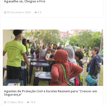
Agasalhe-se, Chegou o Frio
09 Dezembro 2024
0 K
Agentes de Proteção Civil e Escolas Reúnem para "Crescer em
Segurança"
15 Maio 2026
74 K