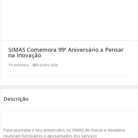
SOMOS TODOS EUROPEUS
ENCONTROS IMAGINÁRIOS
AMADORA LIGA À RESILIÊNCIA
SIMAS Comemora 99º Aniversário a Pensar
VEMOS OUVIMOS E LEMOS
na Inovação
TV Amadora
09 Junho 2026
(RE) PENSAMENTOS
ECOMOVE-TE
HISTÓRIAS DE ABRIL
Descrição
Para assinalar o seu aniversário, os SIMAS de Oeiras e Amadora
reuniram funcioários e aposentados dos serviços